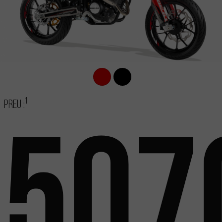
1
Preu :
507