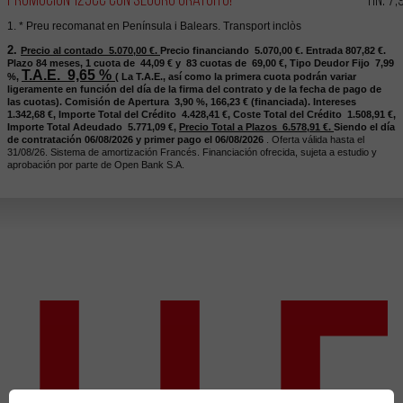
1. * Preu recomanat en Península i Balears. Transport inclòs
2.
Precio al contado 5.070,00
€.
Precio financiando 5.070,00
€.
Entrada 807,82
€.
Plazo 84
meses,
1 cuota de 44,09
€
y 83
cuotas de 69,00
€,
Tipo Deudor Fijo 7,99
T.A.E. 9,65
%
%,
(
La T.A.E., así como la primera cuota podrán variar
ligeramente en función del día de la firma del contrato y de la fecha de pago de
las cuotas).
Comisión de Apertura 3,90
%, 166,23
€
(financiada).
Intereses
1.342,68
€,
Importe Total del Crédito 4.428,41
€,
Coste Total del Crédito 1.508,91
€,
Importe Total Adeudado 5.771,09
€,
Precio Total a Plazos 6.578,91
€.
Siendo el día
de contratación 06/08/2026
y primer pago el 06/08/2026
. Oferta válida hasta el
31/08/26
.
Sistema de amortización Francés. Financiación ofrecida, sujeta a estudio y
aprobación por parte de Open Bank S.A.