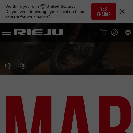
Skip
We think you're in
United States.
to
YES,
Do you want to change your location to see
CHANGE
navigation
content for your region?
Skip
to
content
Mar