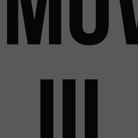
MO
III