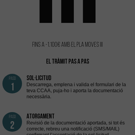
Fins a -1.100€ amb el Pla Moves III
El tràmit pas a pas
Sol·licitud
paso
1
Descarrega, emplena i valida el formulari de la
teva CCAA, puja-ho i aporta la documentació
necessària.
Atorgament
paso
2
Revisió de la documentació aportada, si tot és
correcte, rebreu una notificació (SMS/MAIL)
confirmant l'acceptació de la sol·licitud.