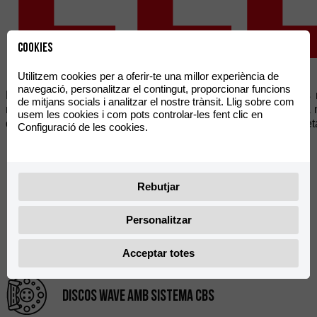
Cookies
Utilitzem cookies per a oferir-te una millor experiència de
navegació, personalitzar el contingut, proporcionar funcions
La Rieju NUUK Cargo 6kW està dissenyada per cobrir les nece
de mitjans socials i analitzar el nostre trànsit. Llig sobre com
repartiment de paqueteria de proximitat. Destaca per la seva m
usem les cookies i com pots controlar-les fent clic en
de gran capacitat sense comprometre l’estabilitat ni la seguret
Configuració de les cookies.
Classe L3, 125cc
Rebutjar
Personalitzar
Motor de 6kW
Acceptar totes
Discos wave amb sistema cbs