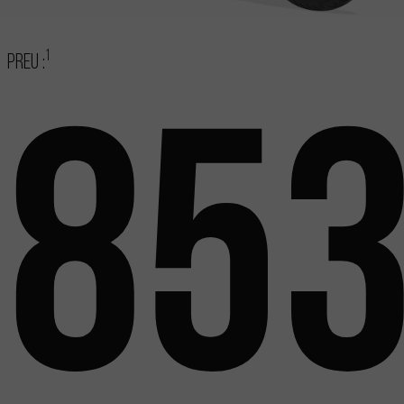
1
Preu :
853