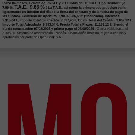
Plazo 84
meses,
1 cuota de 76,04
€
y 83
cuotas de 119,00
€,
Tipo Deudor Fijo
T.A.E. 9,65
%
7,99
%,
(
La T.A.E., así como la primera cuota podrán variar
ligeramente en función del día de la firma del contrato y de la fecha de pago de
las cuotas).
Comisión de Apertura 3,90
%, 286,68
€
(financiada).
Intereses
2.315,64
€,
Importe Total del Crédito 7.637,40
€,
Coste Total del Crédito 2.602,32
€,
Importe Total Adeudado 9.953,04
€,
Precio Total a Plazos 11.133,12
€.
Siendo el
día de contratación 07/08/2026
y primer pago el 07/08/2026
. Oferta válida hasta el
31/08/26
.
Sistema de amortización Francés. Financiación ofrecida, sujeta a estudio y
aprobación por parte de Open Bank S.A.
MO