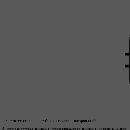
1. * Preu recomanat en Península i Balears. Transport inclòs
2.
Precio al contado 8.530,80
€.
Precio financiando 8.530,80
€.
Entrada 1.180,08
€.