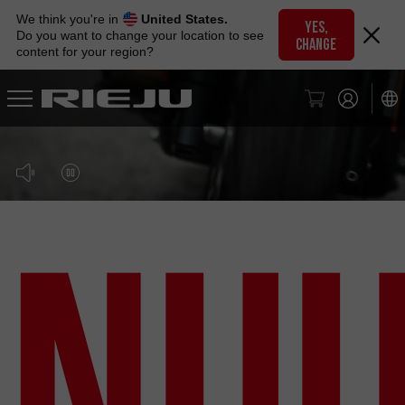
Skip
We think you're in
United States.
to
YES,
Do you want to change your location to see
CHANGE
navigation
content for your region?
Skip
to
content
Nu