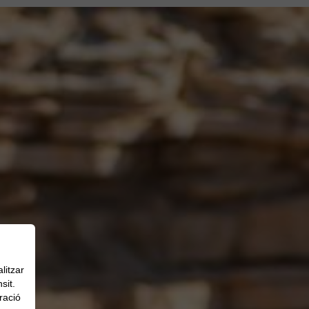
litzar
sit.
ració