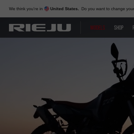
Skip
to
We think you're in
United States.
Do you want to change your 
navigation
Skip
to
MODELS
SHOP
content