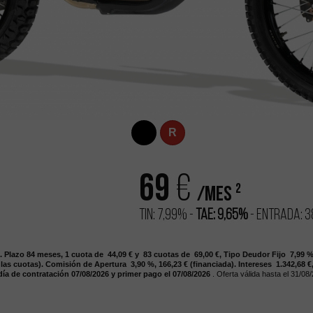
R
69
€
2
/mes
TIN: 7,99% -
TAE: 9,65%
- Entrada: 3
.
Plazo 84
meses,
1 cuota de 44,09
€
y 83
cuotas de 69,00
€,
Tipo Deudor Fijo 7,99
%
 las cuotas).
Comisión de Apertura 3,90
%, 166,23
€
(financiada).
Intereses 1.342,68
€
día de contratación 07/08/2026
y primer pago el 07/08/2026
. Oferta válida hasta el 31/08