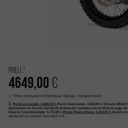
1
Preu :
4649,00
€
1. * Preu recomanat en Península i Balears. Transport inclòs
2.
Precio al contado 4.649,00
€.
Precio financiando 4.649,00
€.
Entrada 386,82
€
ligeramente en función del día de la firma del contrato y de la fecha de pago de
Importe Total Adeudado 5.771,09
€,
Precio Total a Plazos 6.157,91
€.
Siendo el 
aprobación por parte de Open Bank S.A.