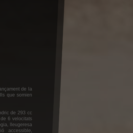
lançament de la
lls que somien
ndric de 293 cc
 de 6 velocitats
gia, lleugeresa
ó accessible,