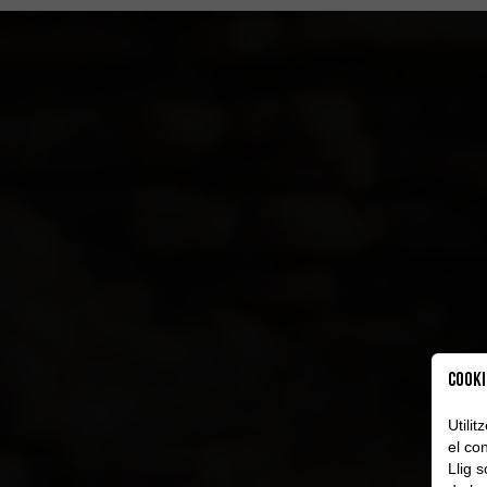
Cooki
Utili
el con
Llig 