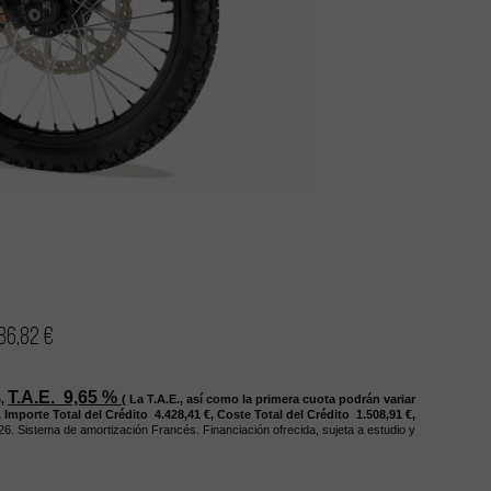
86,82 €
T.A.E. 9,65
%
,
(
La T.A.E., así como la primera cuota podrán variar
,
Importe Total del Crédito 4.428,41
€,
Coste Total del Crédito 1.508,91
€,
/26
.
Sistema de amortización Francés. Financiación ofrecida, sujeta a estudio y