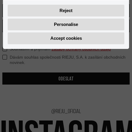
Reject
Personalise
Accept cookies
Souhlasím a přijímám
zásady ochrany osobních údajů
Dávám souhlas společnosti RIEJU, S.A. k zasílání obchodních
novinek.
ODESLAT
@rieju_oficial