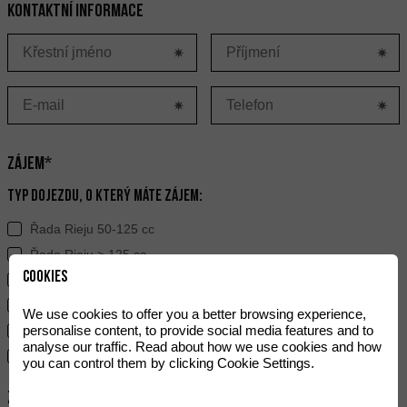
Kontaktní informace
Zájem*
Typ dojezdu, o který máte zájem:
Řada Rieju 50-125 cc
Řada Rieju > 125 cc
Cookies
Řada Hard Off-Road
Ray
We use cookies to offer you a better browsing experience,
personalise content, to provide social media features and to
Řada Electric
analyse our traffic. Read about how we use cookies and how
e-Bikes
you can control them by clicking Cookie Settings.
Zkušenosti