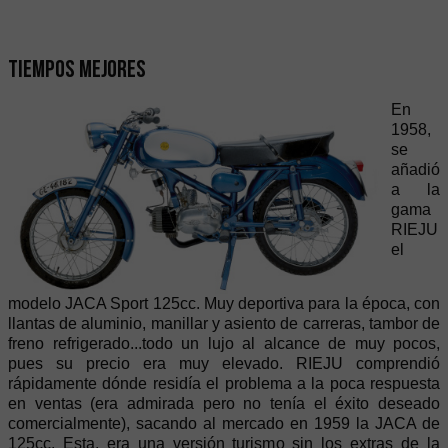
Tiempos mejores
En
1958,
se
añadió
a la
gama
RIEJU
el
modelo JACA Sport 125cc. Muy deportiva para la época, con
llantas de aluminio, manillar y asiento de carreras, tambor de
freno refrigerado...todo un lujo al alcance de muy pocos,
pues su precio era muy elevado. RIEJU comprendió
rápidamente dónde residía el problema a la poca respuesta
en ventas (era admirada pero no tenía el éxito deseado
comercialmente), sacando al mercado en 1959 la JACA de
125cc. Esta, era una versión turismo sin los extras de la