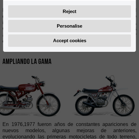
Hasta 1971 se estuvo produciendo el modelo P3A, año en el
Reject
que apareció su versión rural (off-road). En mayo de 1974, se
inició la producción de los modelos CONFORT 400,
Personalise
CONFORT 402 y TT 402, todos ellos actualizaciones de los
anteriores modelos, al igual que el GT 404; un ciclomotor
Accept cookies
con cuadro de doble cuna mucho más moderno.
Ampliando la gama
En 1976,1977 fueron años de constantes apariciones de
nuevos modelos, algunas mejoras de anteriores,
evolucionando las primeras motocicletas de todo terreno,