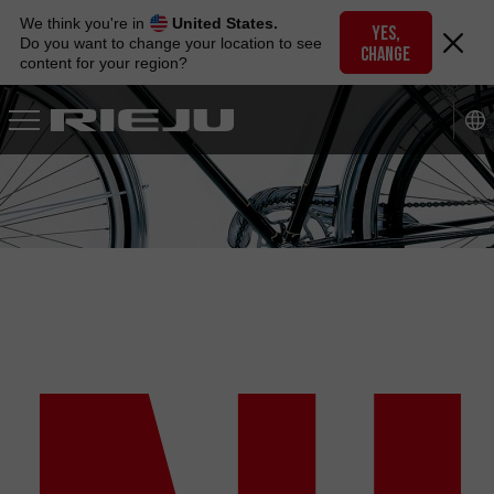
Skip
We think you're in
United States.
to
YES,
Do you want to change your location to see
CHANGE
navigation
content for your region?
Skip
to
content