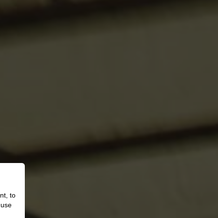
nt, to
 use