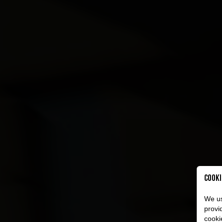
Cooki
We us
provi
cooki