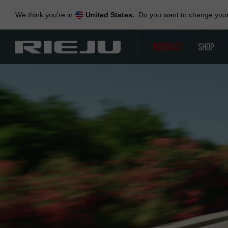
Skip
to
We think you're in
United States.
Do you want to change your 
navigation
Skip
to
MODELOS
SHOP
content