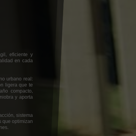
a
l, eficiente y
alidad en cada
no urbano real:
n ligera que te
maño compacto,
niobra y aporta
racción, sistema
s que optimizan
ones.