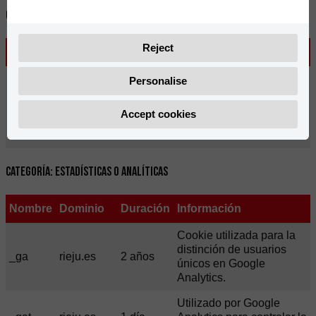
Categoría: Rendimiento
Reject
Nombre
Dominio
Duración
Información
Esta cookie
Personalise
guarda la
gdprcookienotice
rieju.es
30 dias
configuración de
Accept cookies
las cookies del
usuario.
Categoría: Estadísticas o Analíticas
Nombre
Dominio
Duración
Información
Cookie utilizada para la
distinción de usuarios
_ga
rieju.es
2 años
únicos en Google
Analytics.
Utilizado por Google