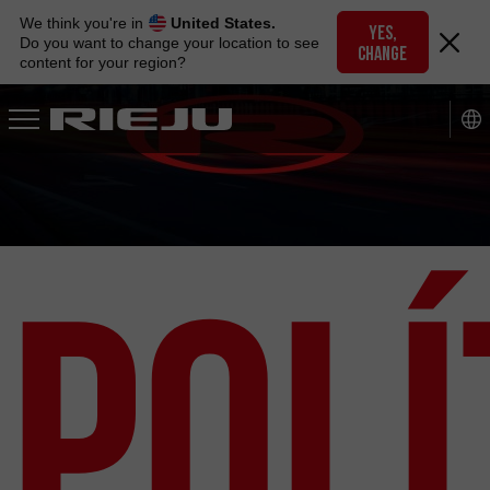
Skip
We think you're in
United States.
to
YES,
Do you want to change your location to see
CHANGE
navigation
content for your region?
Skip
to
content
Poli