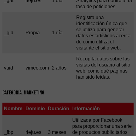
_gat
rieju.es
1 día
Analytics para controlar la
tasa de peticiones.
Registra una
identificación única que
se utiliza para generar
_gid
Propia
1 día
datos estadísticos acerca
de cómo utiliza el
visitante el sitio web.
Recopila datos sobre las
visitas del usuario al sitio
vuid
vimeo.com
2 años
web, como qué páginas
han sido leídas.
Categoría: Marketing
Nombre
Dominio
Duración
Información
Utilizada por Facebook
para proporcionar una serie
_fbp
rieju.es
3 meses
de productos publicitarios