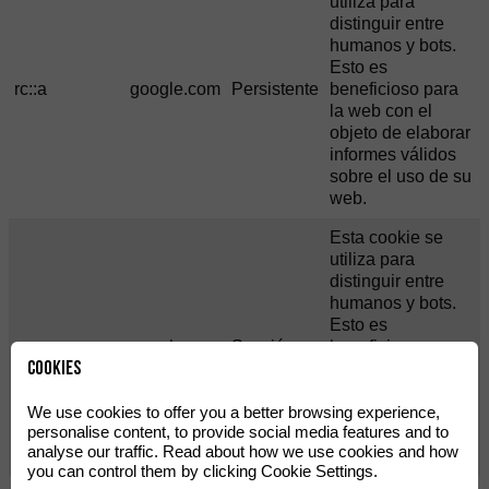
utiliza para
distinguir entre
humanos y bots.
Esto es
rc::a
google.com
Persistente
beneficioso para
la web con el
objeto de elaborar
informes válidos
sobre el uso de su
web.
Esta cookie se
utiliza para
distinguir entre
humanos y bots.
Esto es
rc::c
google.com
Sessión
beneficioso para
Cookies
la web con el
objeto de elaborar
informes válidos
We use cookies to offer you a better browsing experience,
personalise content, to provide social media features and to
sobre el uso de su
analyse our traffic. Read about how we use cookies and how
web.
you can control them by clicking Cookie Settings.