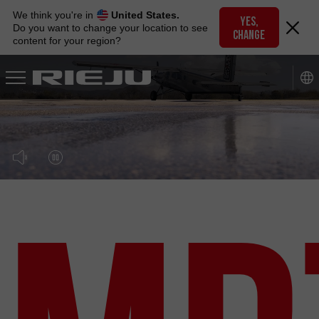
Skip
We think you're in
United States.
to
YES,
Do you want to change your location to see
CHANGE
navigation
content for your region?
Skip
to
content