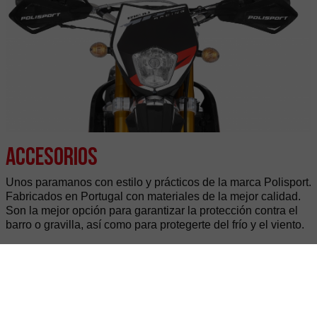
Accesorios
Unos paramanos con estilo y prácticos de la marca Polisport.
Fabricados en Portugal con materiales de la mejor calidad.
Son la mejor opción para garantizar la protección contra el
barro o gravilla, así como para protegerte del frío y el viento.