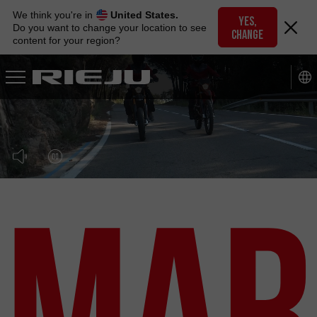
Skip
We think you're in
United States.
to
YES,
Do you want to change your location to see
CHANGE
navigation
content for your region?
Skip
to
content
Mar