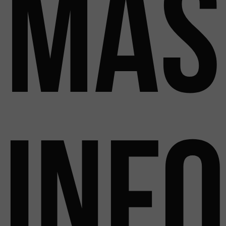
más
Inf