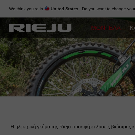
Skip
to
We think you're in
United States.
Do you want to change your 
navigation
Skip
to
ΜΟΝΤΈΛΑ
Κ
content
Η ηλεκτρική γκάμα της Rieju προσφέρει λύσεις βιώσιμης κ