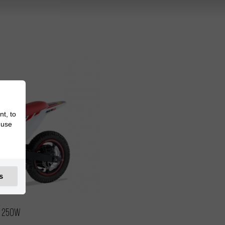
nt, to
 use
s
2
250W