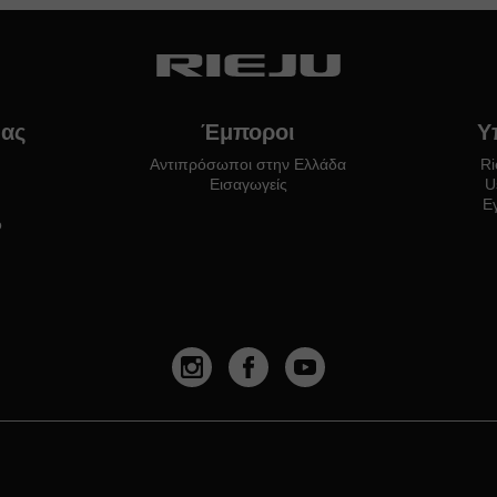
μας
Έμποροι
Υ
Αντιπρόσωποι στην Ελλάδα
Ri
Εισαγωγείς
U
Ε
o