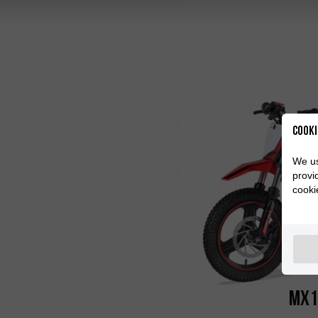
Cooki
We us
provi
cooki
MX