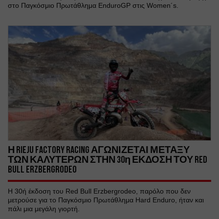
στο Παγκόσμιο Πρωτάθλημα EnduroGP στις Women´s.
Η RIEJU FACTORY RACING ΑΓΩΝΙΖΕΤΑΙ ΜΕΤΑΞΥ
ΤΩΝ ΚΑΛΥΤΕΡΩΝ ΣΤΗΝ 30η ΕΚΔΟΣΗ ΤΟΥ RED
BULL ERZBERGRODEO
Η 30ή έκδοση του Red Bull Erzbergrodeo, παρόλο που δεν
μετρούσε για το Παγκόσμιο Πρωτάθλημα Hard Enduro, ήταν και
πάλι μια μεγάλη γιορτή.