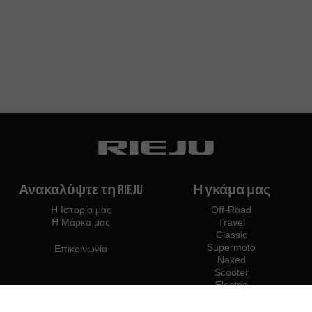
Ανακαλύψτε τη Rieju
Η γκάμα μας
Η Ιστορία μας
Off-Road
Η Μάρκα μας
Travel
Classic
Supermoto
Επικοινωνία
Naked
Scooter
Electric
e-Bikes