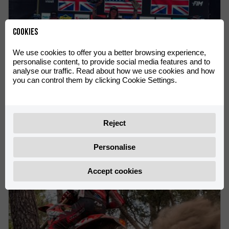
Cookies
We use cookies to offer you a better browsing experience,
personalise content, to provide social media features and to
analyse our traffic. Read about how we use cookies and how
you can control them by clicking Cookie Settings.
VICTORIES FOR Rachel Gutish AND Rosie Rowett AT THE
ENDUROGP WORLD CHAMPIONSHIP IN OLIANA
Rachel Gutish leads the Women’s EnduroGP World
Reject
Championship
Personalise
Accept cookies