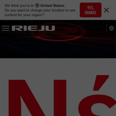
Skip
We think you're in
United States.
to
YES,
Do you want to change your location to see
CHANGE
navigation
content for your region?
Skip
to
content
Ν