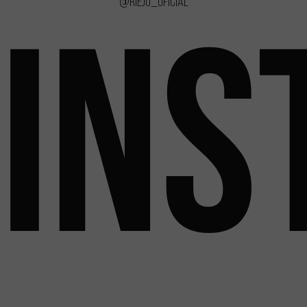
@rieju_oficial
INS