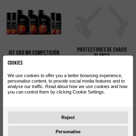
Protectores de Chasis
Kit GRO MR Competición
Blanco
Cookies
0/K00.021.9100
0/K00.220.9105
We use cookies to offer you a better browsing experience,
personalise content, to provide social media features and to
analyse our traffic. Read about how we use cookies and how
you can control them by clicking Cookie Settings.
Reject
Punteras Pedal Freno
Personalise
Tirador Eje Delantero MR
Factory Racing Aluminio