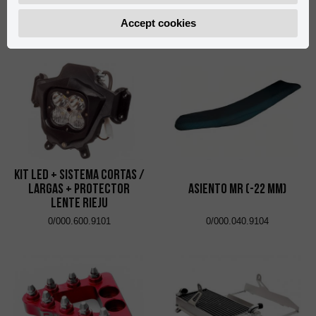
Negro
Accept cookies
0/000.980.9123
0/000.730.9103
Kit Led + Sistema Cortas /
Largas + Protector
Asiento MR (-22 mm)
Lente Rieju
0/000.600.9101
0/000.040.9104