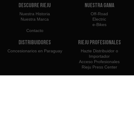
Descubre Rieju
Nuestra Gama
Nuestra Historia
Off-Road
Nuestra Marca
Electric
e-Bikes
Contacto
Distribuidores
Rieju Profesionales
Concesionarios en Paraguay
Hazte Distribuidor o
Importador
Acceso Profesionales
Rieju Press Center
Pertenecemos a:
Recomendamos el uso: