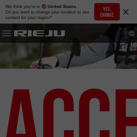
Skip
We think you're in
United States.
to
YES,
Do you want to change your location to see
CHANGE
navigation
content for your region?
Skip
to
content
Acc