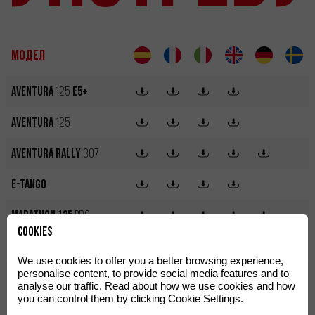
Модел
Aventura
125
E5+
Aventura
125
Aventura Rally
307
e-Tango
Marathon 125
Pro
Cookies
Marathon 125
SM Pro
We use cookies to offer you a better browsing experience,
personalise content, to provide social media features and to
MR
PRO 300
i
2026
analyse our traffic. Read about how we use cookies and how
you can control them by clicking Cookie Settings.
MR
RACING 300
i
2026