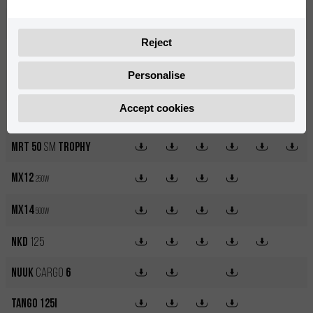
MRT 50
Reject
MRT 50
Pro
Personalise
MRT 50
SM
Accept cookies
MRT 50
SM
Pro
MRT 50
SM
Trophy
MX12
250W
MX14
500W
NKD
125
Nuuk
Cargo
6
Tango 125i