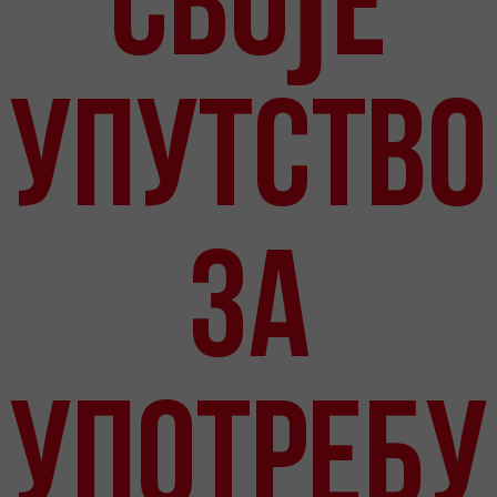
своје
упутство
за
употребу