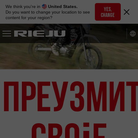
Skip
We think you're in
United States.
to
YES,
Do you want to change your location to see
CHANGE
navigation
content for your region?
Skip
to
content
Преузми