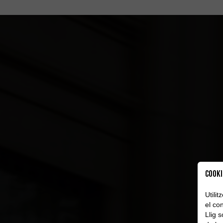
Cooki
Utili
el con
Llig 