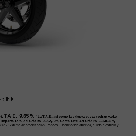
95,16 €
T.A.E. 9,65
%
%,
(
La T.A.E., así como la primera cuota podrán variar
,
Importe Total del Crédito 9.562,79
€,
Coste Total del Crédito 3.258,35
€,
08/26
.
Sistema de amortización Francés. Financiación ofrecida, sujeta a estudio y