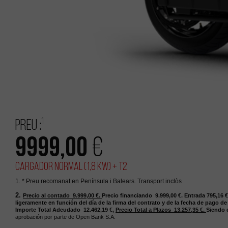
1
Preu :
9999,00
€
Cargador Normal (1,8 kW) + T2
1. * Preu recomanat en Península i Balears. Transport inclòs
2.
Precio al contado 9.999,00
€.
Precio financiando 9.999,00
€.
Entrada 795,16
€
ligeramente en función del día de la firma del contrato y de la fecha de pago de
Importe Total Adeudado 12.462,19
€,
Precio Total a Plazos 13.257,35
€.
Siendo e
aprobación por parte de Open Bank S.A.