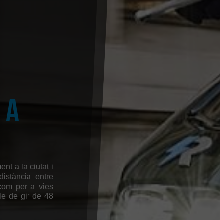
 a
nt a la ciutat i
istància entre
 com per a vies
le de gir de 48