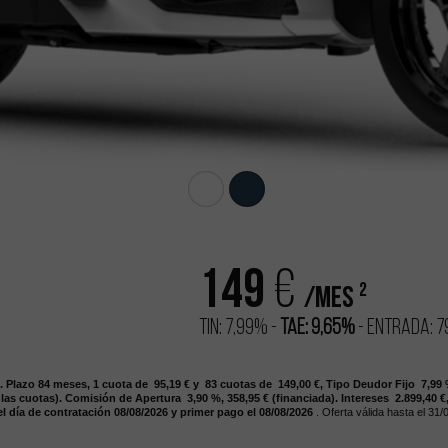
149
€
2
/mes
TIN: 7,99% -
TAE: 9,65%
- Entrada: 7
.
Plazo 84
meses,
1 cuota de 95,19
€
y 83
cuotas de 149,00
€,
Tipo Deudor Fijo 7,99
 las cuotas).
Comisión de Apertura 3,90
%, 358,95
€
(financiada).
Intereses 2.899,40
€
l día de contratación 08/08/2026
y primer pago el 08/08/2026
. Oferta válida hasta el 31/