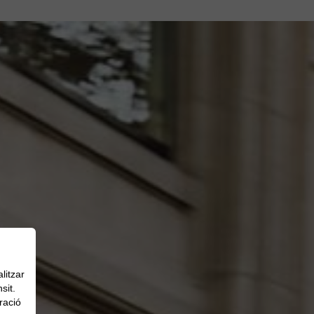
litzar
sit.
ració