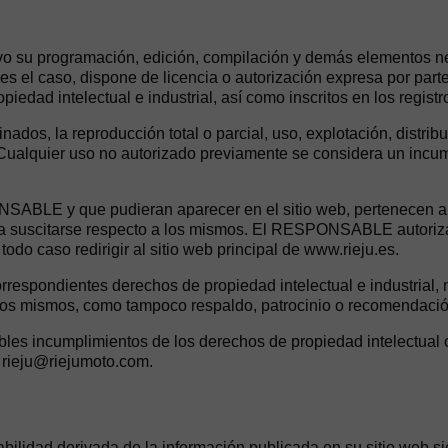
ativo su programación, edición, compilación y demás elementos n
 el caso, dispone de licencia o autorización expresa por parte 
edad intelectual e industrial, así como inscritos en los regist
ados, la reproducción total o parcial, uso, explotación, distrib
ualquier uso no autorizado previamente se considera un incump
ONSABLE y que pudieran aparecer en el sitio web, pertenecen a 
ra suscitarse respecto a los mismos. El RESPONSABLE autoriza
todo caso redirigir al sitio web principal de www.rieju.es.
espondientes derechos de propiedad intelectual e industrial, n
 los mismos, como tampoco respaldo, patrocinio o recomendació
ibles incumplimientos de los derechos de propiedad intelectual 
o rieju@riejumoto.com.
lidad derivada de la información publicada en su sitio web s