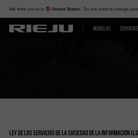
Skip
to
We think you're in
United States.
Do you want to change your 
navigation
Skip
to
MODELOS
SERVICIO
content
LEY DE LOS SERVICIOS DE LA SOCIEDAD DE LA INFORMACIÓN (LS