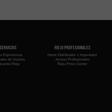
Servicios
Rieju Profesionales
ju Experiences
Hazte Distribuidor o Importador
ales de Usuario
Acceso Profesionales
rantía Rieju
Rieju Press Center