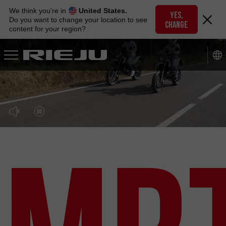
Skip
We think you're in
United States.
to
YES,
Do you want to change your location to see
CHANGE
navigation
content for your region?
Skip
to
content