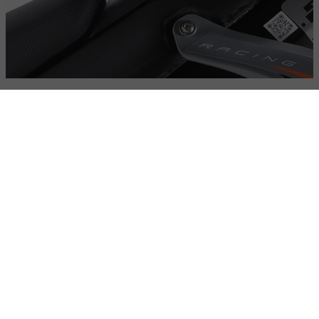
Tapón de gasolina con llave
El tapón de gasolina con llave es un componente esencial
para la seguridad y protección de tu motocicleta. Diseñado
para proporcionar un acceso seguro al depósito de
combustible.