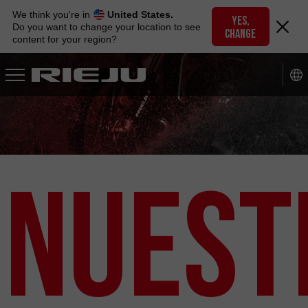
Skip
We think you're in
United States.
to
YES,
Do you want to change your location to see
CHANGE
navigation
content for your region?
Skip
to
content
Nuest