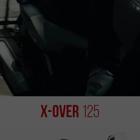
X-OVER
125