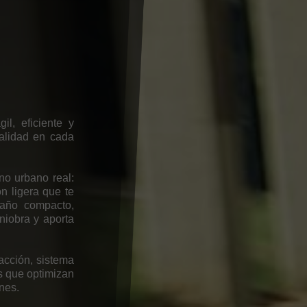
a
l, eficiente y
alidad en cada
no urbano real:
n ligera que te
maño compacto,
niobra y aporta
racción, sistema
s que optimizan
ones.