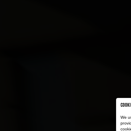
Cooki
We us
provi
cooki