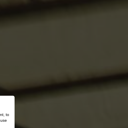
nt, to
 use