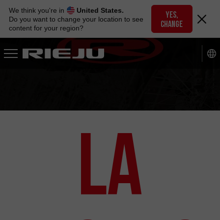
Skip
We think you're in
United States.
to
YES,
Do you want to change your location to see
CHANGE
navigation
content for your region?
Skip
to
content
La