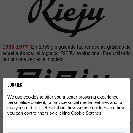
1955-1977
En 1955 y siguiendo las tendecias gráficas de
aquella época, el logotipo RIEJU evoluciona. Fué utilizado
por primera vez en el modelo
Cookies
We use cookies to offer you a better browsing experience,
personalise content, to provide social media features and to
1978-1988
Durante una década, en la que RIEJU se
analyse our traffic. Read about how we use cookies and how
consolida como fabricante de ciclomotores en España y
you can control them by clicking Cookie Settings.
obtiene reconocimiento internacional como fabricante de
prestigio, se utilizó un nuevo diseño de la marca, asociado a
la competición enduro (coexistió con Marathon y los grandes