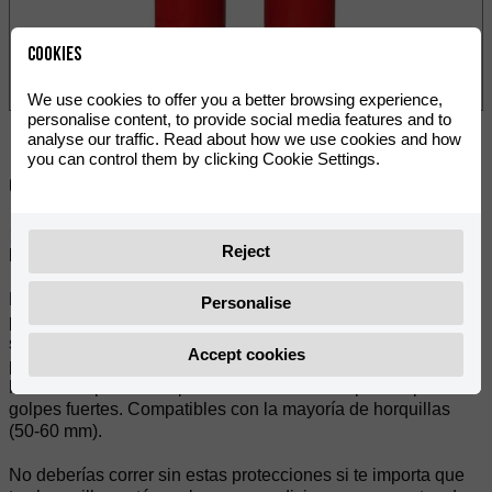
Cookies
We use cookies to offer you a better browsing experience,
personalise content, to provide social media features and to
analyse our traffic. Read about how we use cookies and how
you can control them by clicking Cookie Settings.
Comparte:
¡Con los nuevos protectores de horquilla Polisport evitarás
Reject
los daños por golpes de piedras y otros artefactos!
Esta protección de horquilla superior es una pieza de
Personalise
plástico de alto impacto, perfecta para proteger la zona
superior de la horquilla de tierra y piedras. Con estos
Accept cookies
protectores tu horquilla siempre estará bien limpia. Están
hechos de plástico especialmente diseñado para soportar
golpes fuertes. Compatibles con la mayoría de horquillas
(50-60 mm).
No deberías correr sin estas protecciones si te importa que