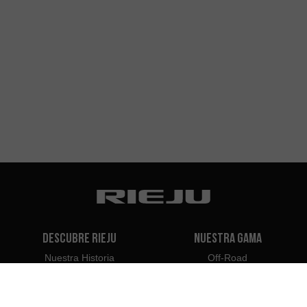
Descubre Rieju
Nuestra Gama
Nuestra Historia
Off-Road
Nuestra Marca
Travel
Classic
Supermotard
Contacto