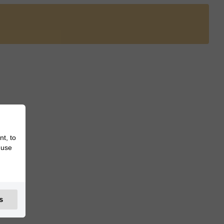
nt, to
 use
s