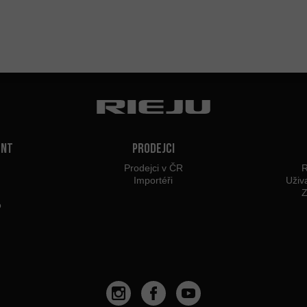
ent
Prodejci
Prodejci v ČR
R
Importéři
Uživ
Z
o