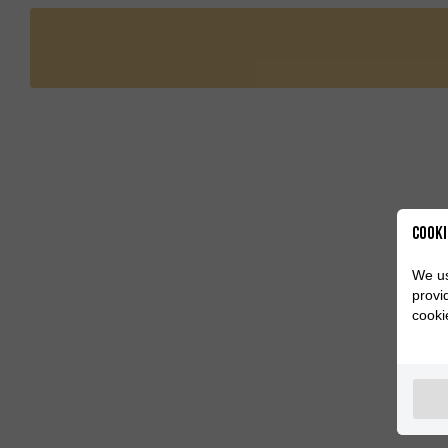
Cooki
We us
provi
cooki