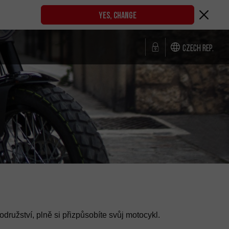
YES, CHANGE
Czech Rep.
družství, plně si přizpůsobíte svůj motocykl.