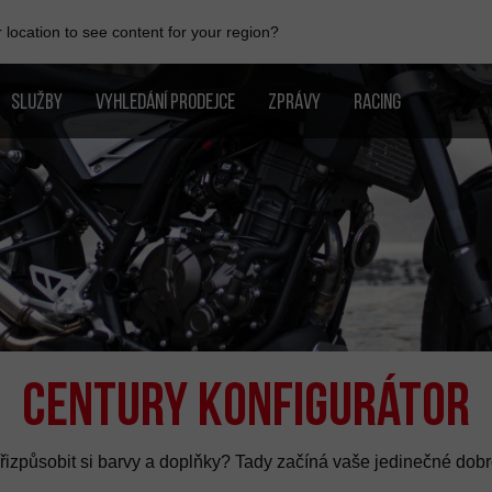
location to see content for your region?
SLUŽBY
VYHLEDÁNÍ PRODEJCE
ZPRÁVY
RACING
Century Konfigurátor
přizpůsobit si barvy a doplňky? Tady začíná vaše jedinečné dobro