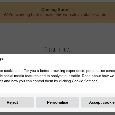
Coming Soon!
We’re working hard to make this website available again.
@rieju_oficial
INSTAGRAM
es
e cookies to offer you a better browsing experience, personalise conte
de social media features and to analyse our traffic. Read about how we
es and how you can control them by clicking Cookie Settings.
Reject
Personalise
Accept cookie