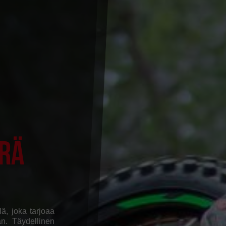
rä
lä, joka tarjoaa
n. Täydellinen