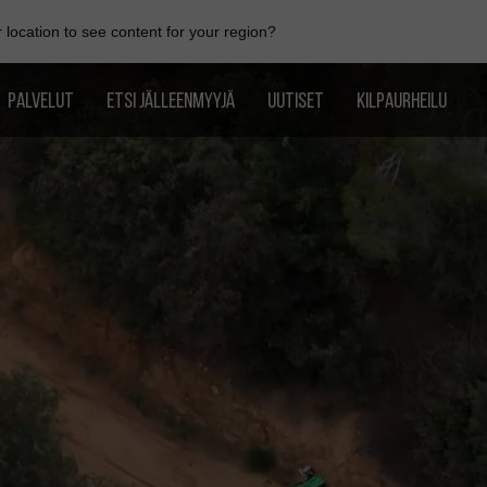
location to see content for your region?
PALVELUT
ETSI JÄLLEENMYYJÄ
UUTISET
KILPAURHEILU