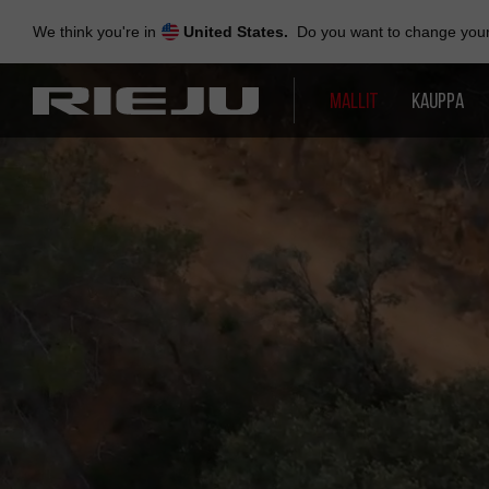
Skip
to
We think you're in
United States.
Do you want to change your 
navigation
Skip
to
MALLIT
KAUPPA
content