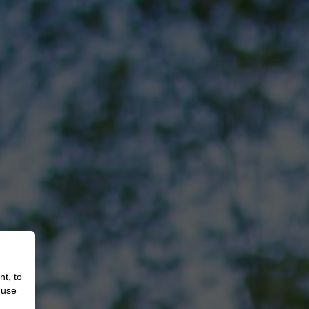
nt, to
 use