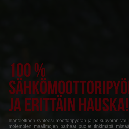
100 %
sähkömoottoripyö
ja erittäin hauska!
Ihanteellinen synteesi moottoripyörän ja polkupyörän välil
molempien maailmojen parhaat puolet tinkimättä mistää