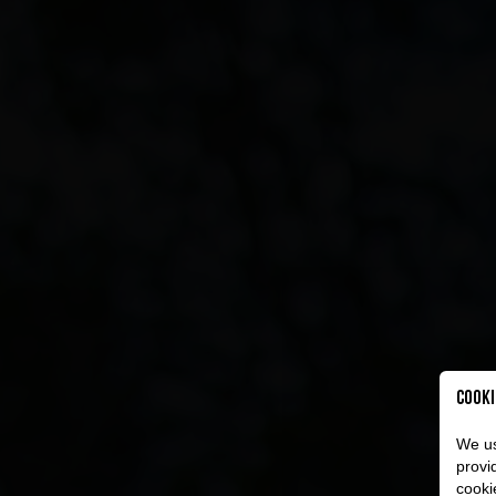
Cooki
We us
provi
cooki