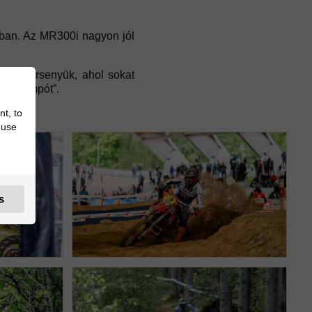
sban. Az MR300i nagyon jól
mény versenyük, ahol sokat
k a tempót”.
nt, to
 use
s