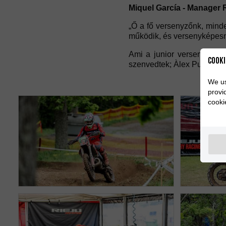
Miquel García - Manager 
„Ő a fő versenyzőnk, mind
működik, és versenyképesn
Ami a junior versenyzőink
Cooki
szenvedtek; Àlex Puey, Lor
We us
provi
cooki