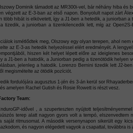
lszowy Dominik támadott az MR300i-vel, bár néhány hiba és bu
yen végzett az E-3-ban az első napon. Bonyolult napot zárt Àle
 több hibát is elkövetett, így a J1-ben a hetedik, a juniorban a
a tizedik, a juniorban a tizenkilencedik lett, míg az Open2S-
iálok ismétlődtek meg, Olszowy egy olyan terepen, ahol nem ér
telte az E-3-as hetedik helyezéssel elért eredményét. A lengye
pontjából, hiszen két helyet lépett előre az ideiglenes beso
a J1-ben a hatodik, a Juniorban pedig a tizenötödik helyen vé
lásban, jelenleg a hatodik. Lorenzo Bernini tizedik lett J2-ben
l megismételte az ötödik pozíciót.
edik fordulójára augusztus 1-jén és 3-án kerül sor Rhayaderbe
, és amelyen Rachel Gutish és Rosie Rowett is részt vesz.
Factory Team:
duroGP-idővel , a szuperteszten nyújtott teljesítményemme
úszós terep alatt nagyon gyors volt a tempó, elszenvedtem n
 saját ritmusomat. A második versenynapon sikerült egy kicsit
azkodom, és nagyon elégedett vagyok a csapattal, továbbra is a 