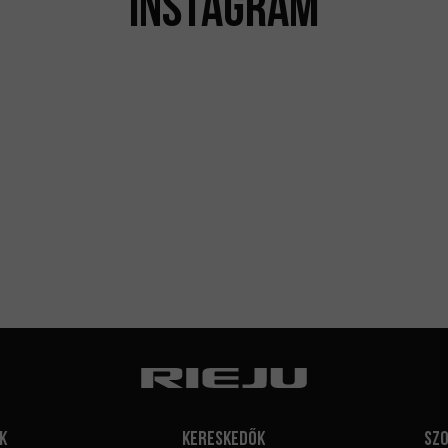
INSTAGRAM
k
Kereskedők
Sz