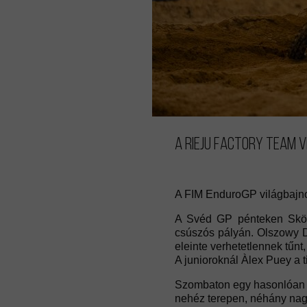
A Rieju Factory Team 
A FIM EnduroGP világbajno
A Svéd GP pénteken Skövd
csúszós pályán. Olszowy Do
eleinte verhetetlennek tűnt,
A junioroknál Àlex Puey a t
Szombaton egy hasonlóan ig
nehéz terepen, néhány nagy