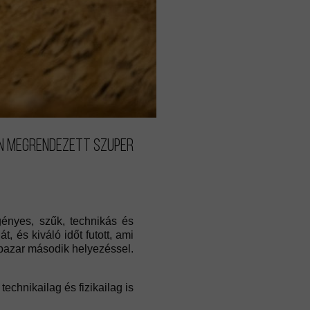
en megrendezett szuper
ényes, szűk, technikás és
 és kiváló időt futott, ami
 a pazar második helyezéssel.
chnikailag és fizikailag is