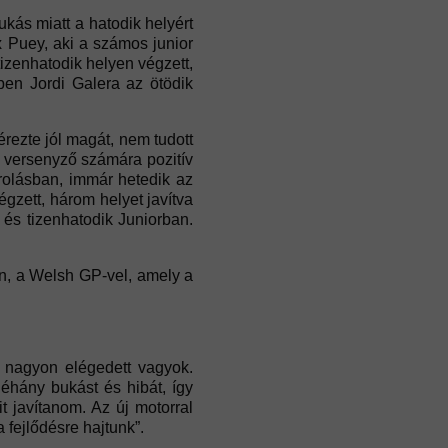
kás miatt a hatodik helyért
x Puey, aki a számos junior
 tizenhatodik helyen végzett,
ben Jordi Galera az ötödik
ezte jól magát, nem tudott
l versenyző számára pozitív
rolásban, immár hetedik az
gzett, három helyet javítva
 és tizenhatodik Juniorban.
n, a Welsh GP-vel, amely a
l nagyon elégedett vagyok.
éhány bukást és hibát, így
 javítanom. Az új motorral
fejlődésre hajtunk”.