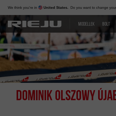
Skip
to
We think you're in
United States.
Do you want to change your 
navigation
Skip
to
MODELLEK
BOLT
content
DOMINIK OLSZOWY ÚJA