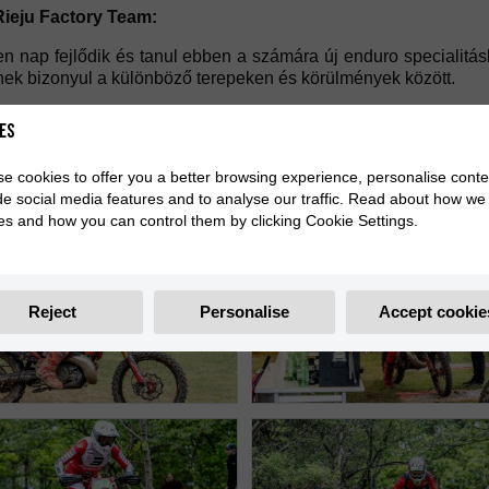
Rieju Factory Team:
en nap fejlődik és tanul ebben a számára új enduro specialitá
ek bizonyul a különböző terepeken és körülmények között.
et illeti, itt Svédországban volt néhány nagyon nehéz és ke
es
enzo Bernini és Jordi Galera az Open2S-ben, apránként felvetté
e cookies to offer you a better browsing experience, personalise conte
de social media features and to analyse our traffic. Read about how we
es and how you can control them by clicking Cookie Settings.
Reject
Personalise
Accept cookie