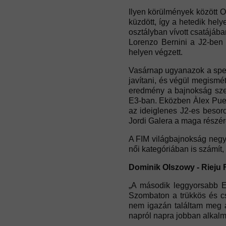
Ilyen körülmények között O
küzdött, így a hetedik hel
osztályban vívott csatájában
Lorenzo Bernini a J2-ben 
helyen végzett.
Vasárnap ugyanazok a spec
javítani, és végül megismé
eredmény a bajnokság szem
E3-ban. Eközben Àlex Puey 
az ideiglenes J2-es besoro
Jordi Galera a maga részérő
A FIM világbajnokság negy
női kategóriában is számít
Dominik Olszowy - Rieju 
„A második leggyorsabb En
Szombaton a trükkös és cs
nem igazán találtam meg a
napról napra jobban alkalm