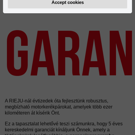
Accept cookies
GARAN
A RIEJU-nál évtizedek óta fejlesztünk robusztus,
megbízható motorkerékpárokat, amelyek több ezer
kilométeren át kísérik Önt.
Ez a tapasztalat lehetővé teszi számunkra, hogy 5 éves
kereskedelmi garanciát kínáljunk Önnek, amely a