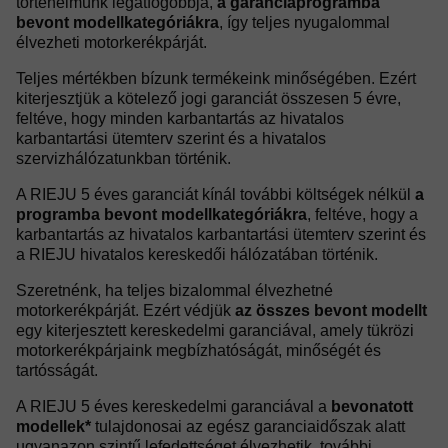
történelmünk legátfogóbbja,
a garanciaprogramba
bevont modellkategóriákra
, így teljes nyugalommal
élvezheti motorkerékpárját.
Teljes mértékben bízunk termékeink minőségében. Ezért
kiterjesztjük a kötelező jogi garanciát összesen 5 évre,
feltéve, hogy minden karbantartás az hivatalos
karbantartási ütemterv szerint és a hivatalos
szervizhálózatunkban történik.
A RIEJU 5 éves garanciát kínál további költségek nélkül
a
programba bevont modellkategóriákra
, feltéve, hogy a
karbantartás az hivatalos karbantartási ütemterv szerint és
a RIEJU hivatalos kereskedői hálózatában történik.
Szeretnénk, ha teljes bizalommal élvezhetné
motorkerékpárját. Ezért védjük
az összes bevont modellt
egy kiterjesztett kereskedelmi garanciával, amely tükrözi
motorkerékpárjaink megbízhatóságát, minőségét és
tartósságát.
A RIEJU 5 éves kereskedelmi garanciával a
bevonatott
modellek*
tulajdonosai az egész garanciaidőszak alatt
ugyanazon szintű lefedettséget élvezhetik, további