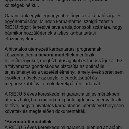
költségek nélkül.
Garanciánk egyik legnagyobb előnye az átláthatósága és
egyértelműsége. Minden karbantartási szolgáltatást a
RIEJU rögzít, lehetővé téve a tulajdonosok számára, hogy
bármikor hozzáférjenek a teljes karbantartási
előzményekhez.
A hivatalos ütemezett karbantartási programnak
köszönhetően
a bevont modellek
megőrzik
teljesítményüket, megbízhatóságukat és tartósságukat. Ez
a folyamatos gondoskodás biztosítja az optimális
teljesítményt és a vezetési élményt, amely évek során sem
csökken, növelve az ügyfél elégedettségét és
meghosszabbítva a motorkerékpár élettartamát.
A RIEJU 5 éves kereskedelmi garancia teljes mértékben
átruházható, ha a motorkerékpár tulajdonosa megváltozik,
feltéve, hogy a hivatalos karbantartási ütemtervet helyesen
követték és megfelelően dokumentálták.
*Bevonatott modellek:
A RIEJU 5 éves kereskedelmi garancia jelenleg az alábbi