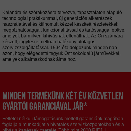
Kalandra és szórakozásra tervezve, tapasztalaton alapuló
technológiai praktikummal, új generációs alkatrészek
használatával és kifinomult kézzel készített részletekkel;
megbízhatósággal, funkcionalitással és tartóssággal építve,
amelyek bármilyen kihívásnak ellenállnak. Az Ön számára
készült, irigylésre méltóan hatékony utólagos
szervizszolgáltatással. 1934 óta dolgozunk minden nap
azon, hogy elégedetté tegyük Önt sokoldalú járművekkel,
amelyek alkalmazkodnak álmaihoz.
MINDEN TERMÉKÜNK KÉT ÉV KÖZVETLEN
GYÁRTÓI GARANCIÁVAL JÁR*
Feltétel nélküli támogatásunk mellett garanciánk magában
foglalja a munkadíjat a hivatalos szervizközpontokban és a
hibás alkatrészek cseréjét. Több mint 2000 RIEJU