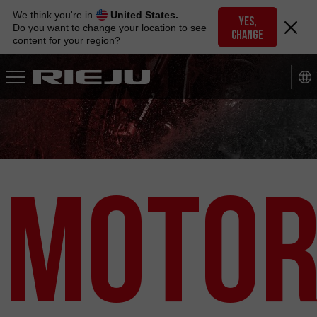
Skip
We think you're in
United States.
to
YES,
Do you want to change your location to see
CHANGE
navigation
content for your region?
Skip
to
content
Motor