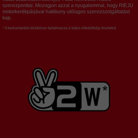
szervizponttal. Mozogjon azzal a nyugalommal, hogy RIEJU
motorkerékpárjával hatékony utólagos szervizszolgáltatást
kap.
* A karbantartási kézikönyv tartalmazza a teljes lefedettség részleteit.