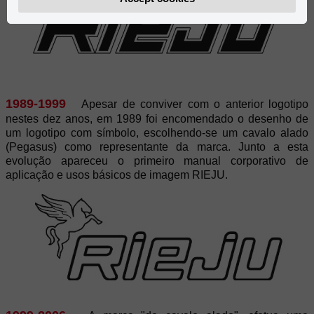
1989-1999
Apesar de conviver com o anterior logotipo
nestes dez anos, em 1989 foi encomendado o desenho de
um logotipo com símbolo, escolhendo-se um cavalo alado
(Pegasus) como representante da marca. Junto a esta
evolução apareceu o primeiro manual corporativo de
aplicação e usos básicos de imagem RIEJU.