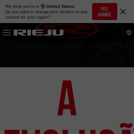
Skip
We think you're in
United States.
to
YES,
Do you want to change your location to see
CHANGE
navigation
content for your region?
Skip
to
content
A