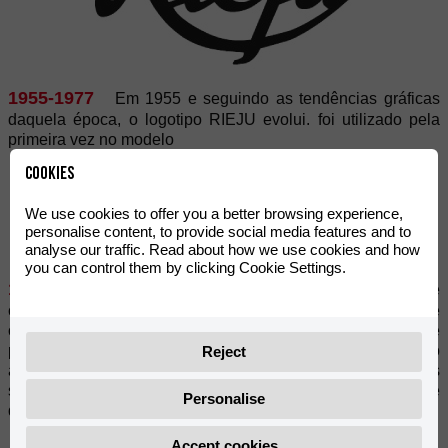
1955-1977
Em 1955 e seguindo as tendências gráficas
daquela época, o logotipo RIEJU evolui. foi utilizado pela
primeira vez no modelo
Cookies
We use cookies to offer you a better browsing experience,
personalise content, to provide social media features and to
analyse our traffic. Read about how we use cookies and how
you can control them by clicking Cookie Settings.
1978-1988
Durante uma década, em que a RIEJU se
consolida como fabricante de ciclomotores em Espanha e
obtém reconhecimento internacional como fabricante de
prestígio, utilizou-se um novo desenho da marca, associado
Reject
à competição enduro (coexistiu com Marathon e os grandes
sucessos alcançados em campeonatos) e entra a fazer parte
Personalise
das marcas históricas de motocicletas espanholas.
Accept cookies