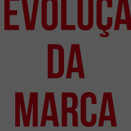
evoluç
da
marca