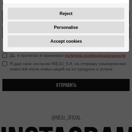
Опыт
Reject
Personalise
Accept cookies
Да, я прочитал и принимаю
политика конфиденциальности
Я даю свое согласие RIEJU, S.A. на отправку коммерческих
новостей и/или новых акций на их продукты и услуги.
ОТПРАВИТЬ
@rieju_oficial