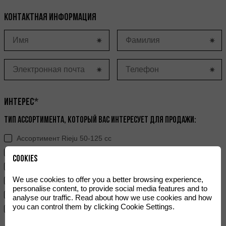
Контактная информация
Интерес*
Тип ассортимента, который вас интересует для продажи:
Ассортимент Rieju 50-125 cc
Ассортимент Rieju > 125 cc
Cookies
Жесткий внедорожный ассортимент
We use cookies to offer you a better browsing experience,
Ray
personalise content, to provide social media features and to
Электрический запас хода
analyse our traffic. Read about how we use cookies and how
you can control them by clicking Cookie Settings.
e-Bikes