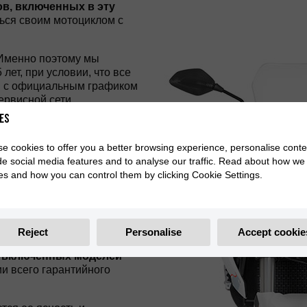
в, включенных в эту
ться своим мотоциклом с
 Именно поэтому мы
ет, при условии, что все
ии с официальным графиком
ервисной сети.
es
ьных затрат на
модельные
что техническое
e cookies to offer you a better browsing experience, personalise conte
ным графиком технического
de social media features and to analyse our traffic. Read about how we
es and how you can control them by clicking Cookie Settings.
с полной уверенностью.
ели
расширенной
, качество и долговечность
Reject
Personalise
Accept cookie
ы
включенных моделей*
и всего гарантийного