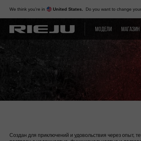
Skip
to
We think you're in
United States.
Do you want to change your 
navigation
Skip
to
МОДЕЛИ
МАГАЗИН
content
Создан для приключений и удовольствия через опыт, т