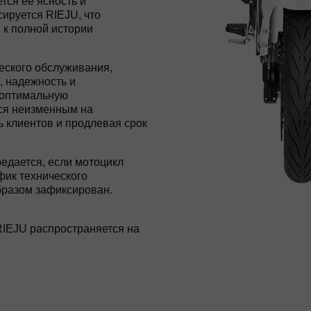
тся ее ясность и
ируется RIEJU, что
 к полной истории
еского обслуживания,
, надежность и
 оптимальную
тся неизменным на
ь клиентов и продлевая срок
едается, если мотоцикл
фик технического
разом зафиксирован.
RIEJU распространяется на