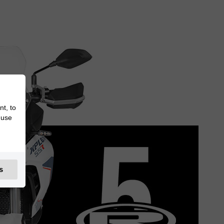
nt, to
 use
s