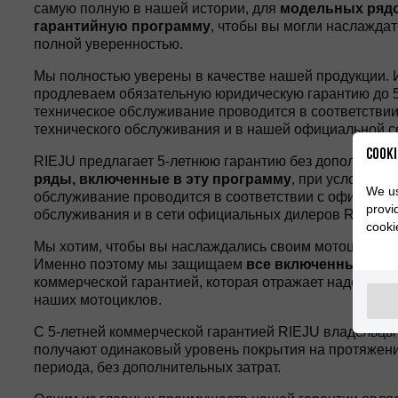
самую полную в нашей истории, для
модельных рядо
гарантийную программу
, чтобы вы могли наслажда
полной уверенностью.
Мы полностью уверены в качестве нашей продукции.
продлеваем обязательную юридическую гарантию до 5 л
техническое обслуживание проводится в соответств
технического обслуживания и в нашей официальной с
Cooki
RIEJU предлагает 5-летнюю гарантию без дополнител
ряды, включенные в эту программу
, при условии, 
We us
обслуживание проводится в соответствии с официаль
provi
обслуживания и в сети официальных дилеров RIEJU.
cooki
Мы хотим, чтобы вы наслаждались своим мотоциклом 
Именно поэтому мы защищаем
все включенные мод
коммерческой гарантией, которая отражает надежность
наших мотоциклов.
С 5-летней коммерческой гарантией RIEJU владельц
получают одинаковый уровень покрытия на протяжени
периода, без дополнительных затрат.