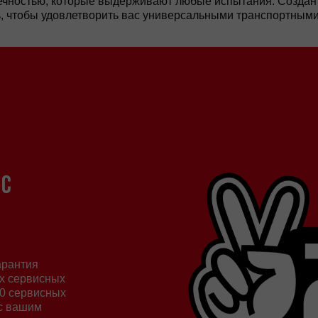
вечностью, которые выдерживают любые испытания. Созда
, чтобы удовлетворить вас универсальными транспортными
 С
арантия
ых сервисных
00 сервисных
 с вашим