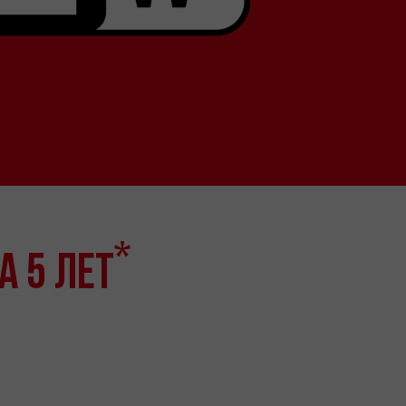
*
А 5 ЛЕТ