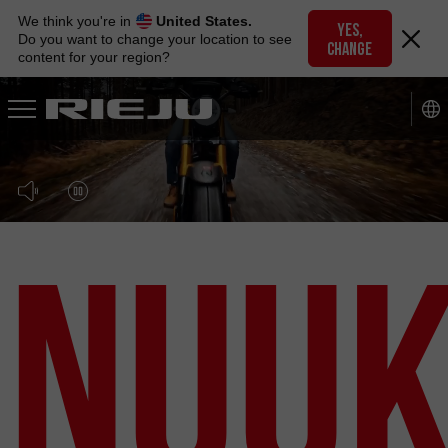
Skip
We think you're in
United States.
to
YES,
Do you want to change your location to see
CHANGE
navigation
content for your region?
Skip
to
content
Nuu