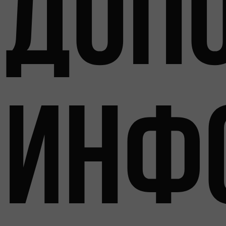
доп
инф