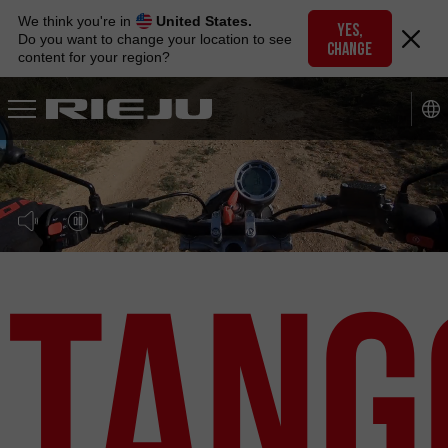
Skip
We think you're in
United States.
to
YES,
Do you want to change your location to see
CHANGE
navigation
content for your region?
Skip
to
content
Tang