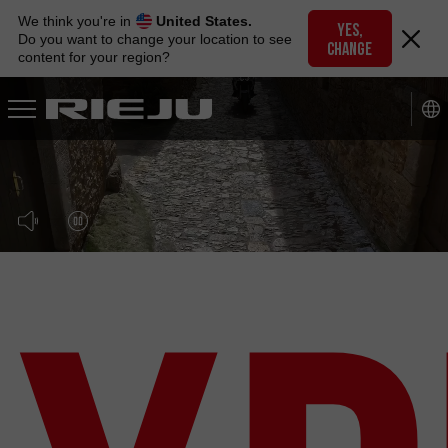
Skip
We think you're in
United States.
to
YES,
Do you want to change your location to see
CHANGE
navigation
content for your region?
Skip
to
content