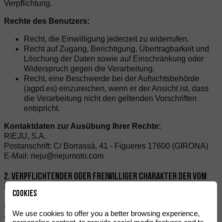
Verpflichtung.
Rechte des Benutzers:
Recht, die Einwilligung jederzeit zu widerrufen.
Recht auf Zugang, Berichtigung, Übertragbarkeit und
Löschung der Daten sowie auf Einschränkung oder
Widerspruch gegen die Verarbeitung.
Recht, eine Beschwerde bei der Aufsichtsbehörde
(agpd.es) einzureichen, wenn er der Ansicht ist, dass
die Verarbeitung nicht den geltenden Vorschriften
entspricht.
Kontaktdaten zur Ausübung Ihrer Rechte:
RIEJU, S.A.
Postanschrift: C/ Borrassà, 41 - Figueres 17600 (GIRONA)
E-Mail: rieju@riejumoto.com
2. VERPFLICHTENDER ODER FREIWILLIGER CHARAKTER DER VOM
BENUTZER BEREITGESTELLTEN INFORMATIONEN
Cookies
Die Benutzer akzeptieren ausdrücklich und frei durch das
We use cookies to offer you a better browsing experience,
Ankreuzen der entsprechenden Kästchen und die Eingabe