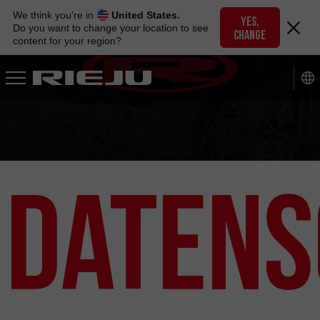
Skip
We think you're in
United States.
to
YES,
Do you want to change your location to see
CHANGE
navigation
content for your region?
Skip
to
content
Datens