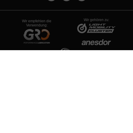
Wir gehören zu:
Wir empfehlen die
Verwendung:
PYME INNOVADORA
Válido hasta el 19 de enero de 2026
Rechtsberatung
Datenschutzrichtlinie
Cookie-Richtlinie
Configuración de Cookies
© 1934-2026 - ALLE RECHTE VORBEHALTEN RIEJU S.A.
Nicht vertragsgemäße Bilder/Fotos: aufgrund der ständigen
Verbesserungen von RIEJU S.A. können die Spezifikationen und die
Ausstattung ohne vorherige Ankündigung variieren.