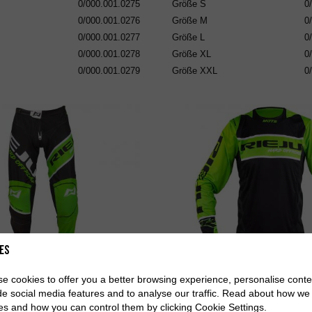
0/000.001.0275
Größe
S
0
0/000.001.0276
Größe
M
0
0/000.001.0277
Größe
L
0
0/000.001.0278
Größe
XL
0
0/000.001.0279
Größe
XXL
0
es
e cookies to offer you a better browsing experience, personalise conte
s Hard Off-Road Green
Jersey Hard Off-Road
de social media features and to analyse our traffic. Read about how we
es and how you can control them by clicking Cookie Settings.