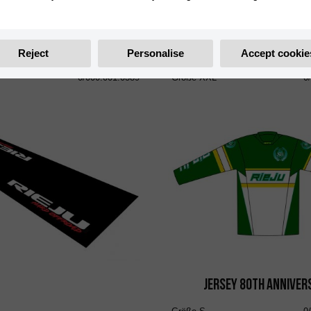
0/000.001.0385
0/000.001.0386
Größe
S
0
0/000.001.0387
Größe
M
0
Reject
Personalise
Accept cookie
0/000.001.0388
Größe
L
0
0/000.001.0389
Größe
XXL
0
Jersey 80th Anniver