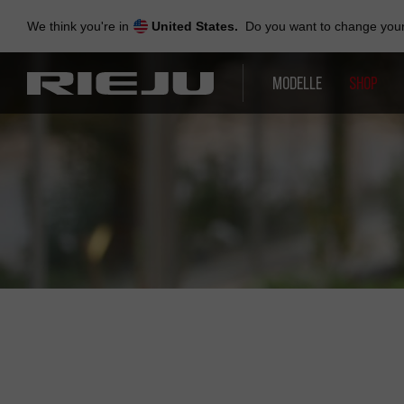
Skip
to
We think you're in
United States.
Do you want to change your 
navigation
Skip
to
MODELLE
SHOP
content