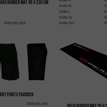
Größe
S
0
oad Rubber Mat 95 x 230 cm
Größe
M
0
Größe
L
0
Größe
XL
0
0/000.001.0319
Größe
XXL
0
ort Pants Paddock
0/000.001.0301
RIEJU Rubber Mat 95 x 