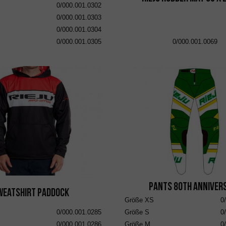
0/000.001.0302
0/000.001.0303
0/000.001.0304
0/000.001.0305
0/000.001.0069
Pants 80th Anniver
weatshirt Paddock
Größe
XS
0
0/000.001.0285
Größe
S
0
0/000.001.0286
Größe
M
0