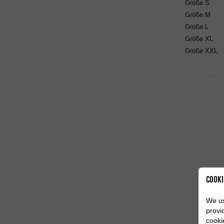
Größe
S
Größe
M
Größe
L
Größe
XL
Größe
XXL
Cooki
We us
Pant
provi
cooki