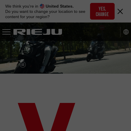
Skip
We think you're in
United States.
to
YES,
Do you want to change your location to see
CHANGE
navigation
content for your region?
Skip
to
content