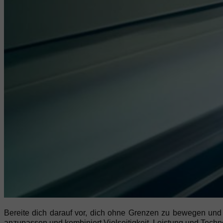
Bereite dich darauf vor, dich ohne Grenzen zu bewegen und
anzupassen und kombiniert Vielseitigkeit, Leistung und Techno