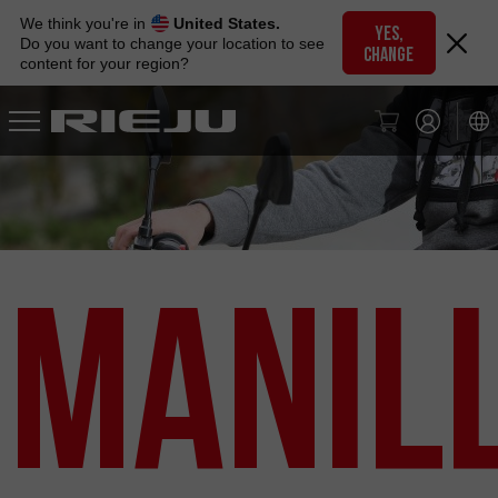
Skip
We think you're in
United States.
to
YES,
Do you want to change your location to see
CHANGE
navigation
content for your region?
Skip
to
content
Manil