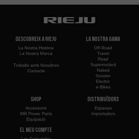
Descobreix a Rieju
La Nostra Gama
La Nostra Història
Off-Road
La Nostra Marca
Travel
Road
Supermotard
Treballa amb Nosaltres
Naked
Contacte
Scooter
Electric
e-Bikes
Shop
Distribuïdors
Accessoris
Espanya
MR Power Parts
Importadors
Equipació
El meu Compte
Les Comandes