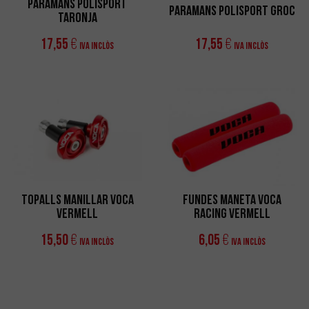
Paramans Polisport
Paramans Polisport Groc
Taronja
17,55
17,55
€
€
IVA Inclòs
IVA Inclòs
Topalls Manillar VOCA
Fundes Maneta VOCA
Vermell
Racing Vermell
15,50
6,05
€
€
IVA Inclòs
IVA Inclòs