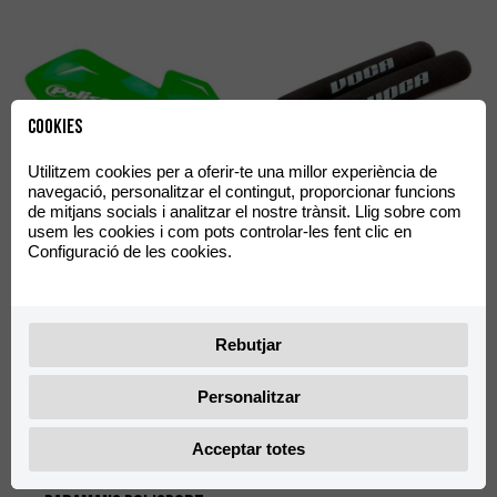
Cookies
Utilitzem cookies per a oferir-te una millor experiència de
Fundes Maneta VOCA
navegació, personalitzar el contingut, proporcionar funcions
Paramans Polisport Verd
Racing Negre
de mitjans socials i analitzar el nostre trànsit. Llig sobre com
usem les cookies i com pots controlar-les fent clic en
17,55
6,05
€
€
Configuració de les cookies.
IVA Inclòs
IVA Inclòs
Rebutjar
Personalitzar
Acceptar totes