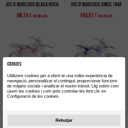
Joc d'Adhesius Black Rock
Joc d'Adhesius SINCE 1942
96,74
164,51
€
€
IVA Inclòs
IVA Inclòs
Cookies
Utilitzem cookies per a oferir-te una millor experiència de
Joc d'Adhesius Six Days
Joc d'Adhesius Six Days
navegació, personalitzar el contingut, proporcionar funcions
Italy
France
de mitjans socials i analitzar el nostre trànsit. Llig sobre com
usem les cookies i com pots controlar-les fent clic en
205,70
193,96
€
€
Configuració de les cookies.
IVA Inclòs
IVA Inclòs
Rebutjar