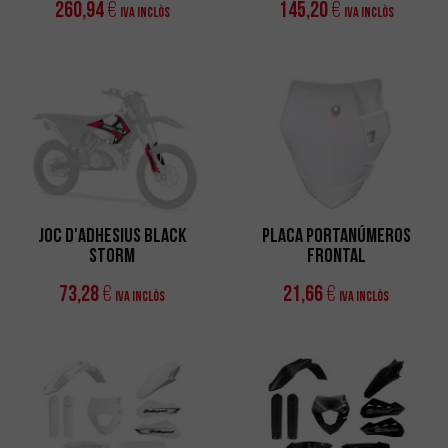
260,94
145,20
€
€
IVA Inclòs
IVA Inclòs
Joc d'Adhesius Black
Placa Portanúmeros
Storm
Frontal
73,28
21,66
€
€
IVA Inclòs
IVA Inclòs