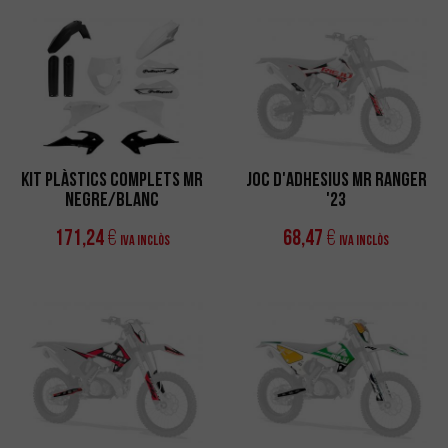
Kit Plàstics Complets MR
Joc d'Adhesius MR Ranger
Negre/Blanc
'23
171,24
68,47
€
€
IVA Inclòs
IVA Inclòs