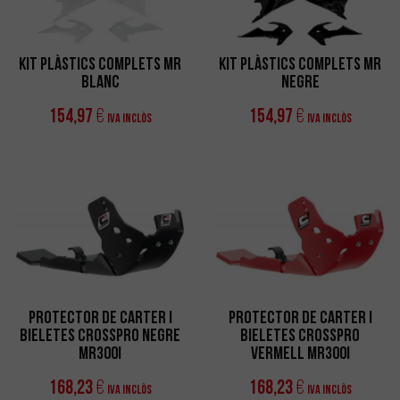
Kit Plàstics Complets MR
Kit Plàstics Complets MR
Blanc
Negre
154,97
154,97
€
€
IVA Inclòs
IVA Inclòs
Protector de Carter i
Protector de Carter i
Bieletes CrossPro Negre
Bieletes CrossPro
MR300i
Vermell MR300i
168,23
168,23
€
€
IVA Inclòs
IVA Inclòs