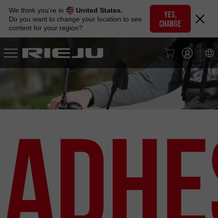
Skip
We think you're in
United States.
to
YES,
Do you want to change your location to see
CHANGE
navigation
content for your region?
Skip
to
content
Adhe