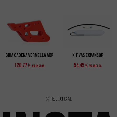
GUIA CADENA VERMELLA AXP
KIT VAS EXPANSOR
128,77
54,45
€
€
IVA Inclòs
IVA Inclòs
@rieju_oficial