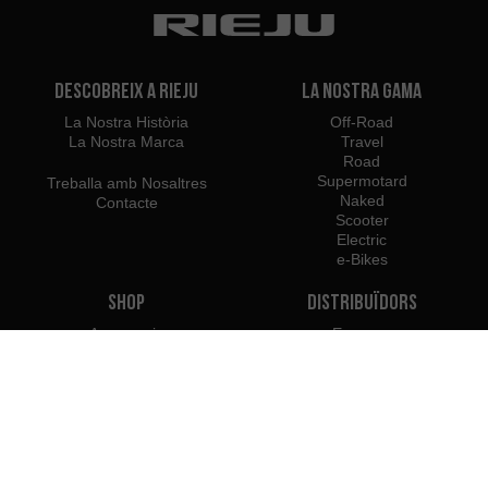
Descobreix a Rieju
La Nostra Gama
La Nostra Història
Off-Road
La Nostra Marca
Travel
Road
Supermotard
Treballa amb Nosaltres
Naked
Contacte
Scooter
Electric
e-Bikes
Shop
Distribuïdors
Accessoris
Espanya
MR Power Parts
Importadors
Equipació
El meu Compte
Les Comandes
Devolucions