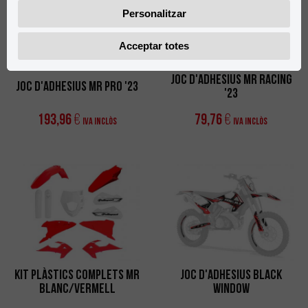
Personalitzar
Acceptar totes
Joc d'Adhesius MR Racing
Joc d'Adhesius MR Pro '23
'23
193,96
79,76
€
€
IVA Inclòs
IVA Inclòs
Kit Plàstics Complets MR
Joc d'Adhesius Black
Blanc/Vermell
Window