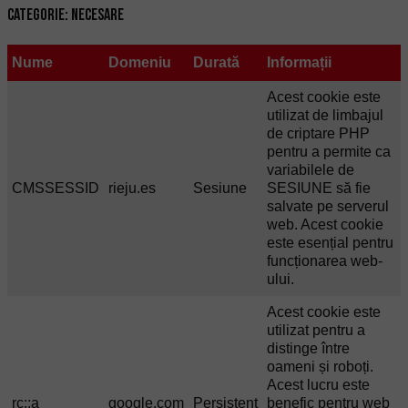
Categorie: Necesare
Nume
Domeniu
Durată
Informații
Acest cookie este
utilizat de limbajul
de criptare PHP
pentru a permite ca
variabilele de
CMSSESSID
rieju.es
Sesiune
SESIUNE să fie
salvate pe serverul
web. Acest cookie
este esențial pentru
funcționarea web-
ului.
Acest cookie este
utilizat pentru a
distinge între
oameni și roboți.
Acest lucru este
rc::a
google.com
Persistent
benefic pentru web