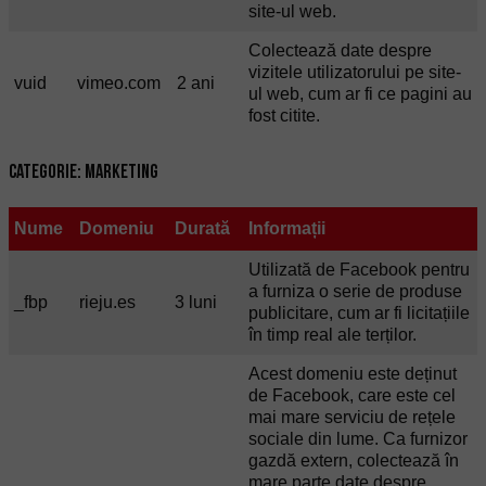
site-ul web.
Colectează date despre
vizitele utilizatorului pe site-
vuid
vimeo.com
2 ani
ul web, cum ar fi ce pagini au
fost citite.
Categorie: Marketing
Nume
Domeniu
Durată
Informații
Utilizată de Facebook pentru
a furniza o serie de produse
_fbp
rieju.es
3 luni
publicitare, cum ar fi licitațiile
în timp real ale terților.
Acest domeniu este deținut
de Facebook, care este cel
mai mare serviciu de rețele
sociale din lume. Ca furnizor
gazdă extern, colectează în
mare parte date despre