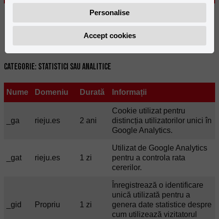
Acest cookie
Personalise
salvează
gdprcookienotice
rieju.es
30 zile
configurația cookie-
Accept cookies
urilor utilizatorului.
Categorie: Statistici sau Analitice
Nume
Domeniu
Durată
Informații
Cookie utilizat pentru
_ga
rieju.es
2 ani
distincția utilizatorilor unici în
Google Analytics.
Utilizat de Google Analytics
_gat
rieju.es
1 zi
pentru a controla rata
cererilor.
Înregistrează o identificare
unică utilizată pentru a
_gid
Propriu
1 zi
genera date statistice despre
cum utilizează vizitatorul