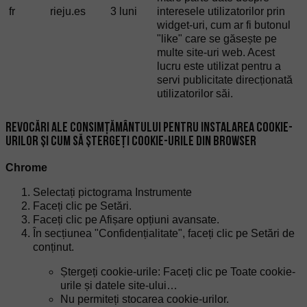
fr
rieju.es
3 luni
interesele utilizatorilor prin
widget-uri, cum ar fi butonul
"like" care se găsește pe
multe site-uri web. Acest
lucru este utilizat pentru a
servi publicitate direcționată
utilizatorilor săi.
REVOCĂRI ALE CONSIMȚĂMÂNTULUI PENTRU INSTALAREA COOKIE-
URILOR ȘI CUM SĂ ȘTERGEȚI COOKIE-URILE DIN BROWSER
Chrome
Selectați pictograma Instrumente
Faceți clic pe Setări.
Faceți clic pe Afișare opțiuni avansate.
În secțiunea "Confidențialitate", faceți clic pe Setări de
conținut.
Ștergeți cookie-urile: Faceți clic pe Toate cookie-
urile și datele site-ului…
Nu permiteți stocarea cookie-urilor.