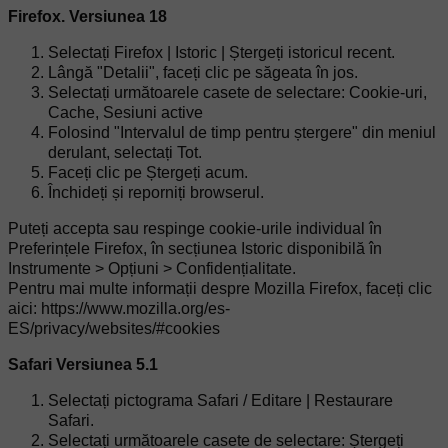
Firefox. Versiunea 18
Selectați Firefox | Istoric | Ștergeți istoricul recent.
Lângă "Detalii", faceți clic pe săgeata în jos.
Selectați următoarele casete de selectare: Cookie-uri,
Cache, Sesiuni active
Folosind "Intervalul de timp pentru ștergere" din meniul
derulant, selectați Tot.
Faceți clic pe Ștergeți acum.
Închideți și reporniți browserul.
Puteți accepta sau respinge cookie-urile individual în
Preferințele Firefox, în secțiunea Istoric disponibilă în
Instrumente > Opțiuni > Confidențialitate.
Pentru mai multe informații despre Mozilla Firefox, faceți clic
aici: https://www.mozilla.org/es-
ES/privacy/websites/#cookies
Safari Versiunea 5.1
Selectați pictograma Safari / Editare | Restaurare
Safari.
Selectați următoarele casete de selectare: Ștergeți