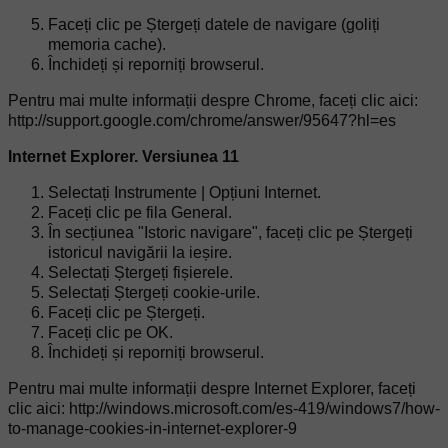
Faceți clic pe Ștergeți datele de navigare (goliți
memoria cache).
Închideți și reporniți browserul.
Pentru mai multe informații despre Chrome, faceți clic aici:
http://support.google.com/chrome/answer/95647?hl=es
Internet Explorer. Versiunea 11
Selectați Instrumente | Opțiuni Internet.
Faceți clic pe fila General.
În secțiunea "Istoric navigare", faceți clic pe Ștergeți
istoricul navigării la ieșire.
Selectați Ștergeți fișierele.
Selectați Ștergeți cookie-urile.
Faceți clic pe Ștergeți.
Faceți clic pe OK.
Închideți și reporniți browserul.
Pentru mai multe informații despre Internet Explorer, faceți
clic aici: http://windows.microsoft.com/es-419/windows7/how-
to-manage-cookies-in-internet-explorer-9