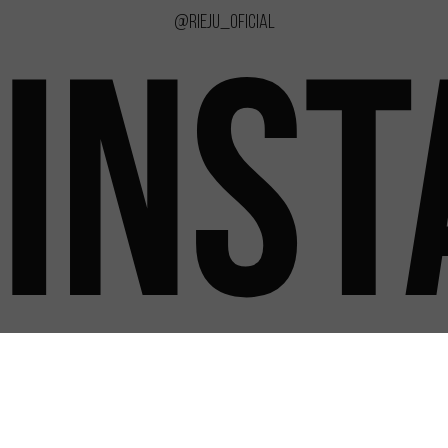
@rieju_oficial
INS