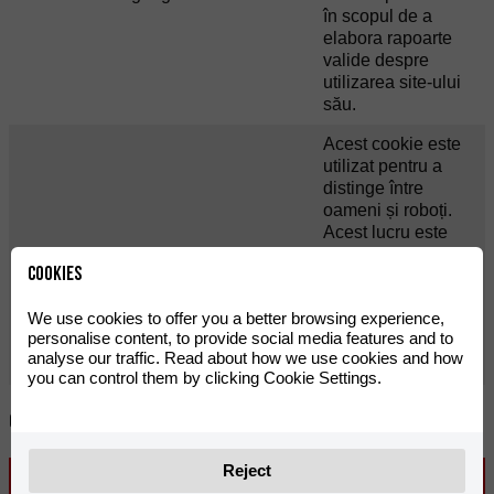
în scopul de a
elabora rapoarte
valide despre
utilizarea site-ului
său.
Acest cookie este
utilizat pentru a
distinge între
oameni și roboți.
Acest lucru este
rc::c
google.com
Sesiune
benefic pentru web
Cookies
în scopul de a
elabora rapoarte
We use cookies to offer you a better browsing experience,
valide despre
personalise content, to provide social media features and to
utilizarea site-ului
analyse our traffic. Read about how we use cookies and how
său.
you can control them by clicking Cookie Settings.
Categorie: Performanță
Reject
Nume
Domeniu
Durată
Informații