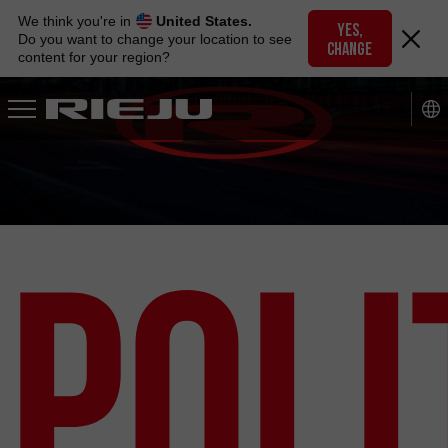
Skip
We think you're in
United States.
to
YES,
Do you want to change your location to see
CHANGE
navigation
content for your region?
Skip
to
content
Poli