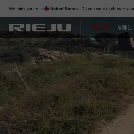
Skip
to
We think you're in
United States.
Do you want to change your 
navigation
Skip
to
MODELLEN
WINKEL
content