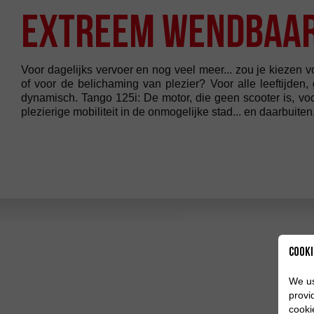
EXTREEM WENDBAA
Voor dagelijks vervoer en nog veel meer... zou je kiezen v
of voor de belichaming van plezier? Voor alle leeftijden,
dynamisch. Tango 125i: De motor, die geen scooter is, v
plezierige mobiliteit in de onmogelijke stad... en daarbuiten
Cooki
V
We us
provi
cooki