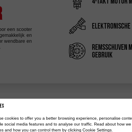
4-takt motor m
R
elektronische 
oor een scooter
 gemakkelijk en
oor wendbare en
remsschijven 
.
gebruik
es
raag meer informatie a
e cookies to offer you a better browsing experience, personalise conte
de social media features and to analyse our traffic. Read about how we
es and how you can control them by clicking Cookie Settings.