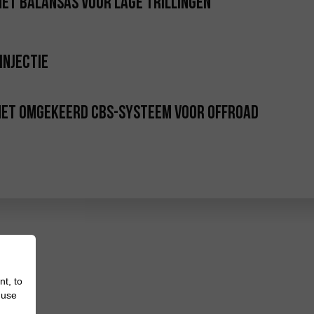
et balansas voor lage trillingen
injectie
met omgekeerd CBS-systeem voor offroad
an
nt, to
 use