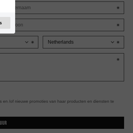
s
Staat
Lan
s en /of nieuwe promoties van haar producten en diensten te
TUUR