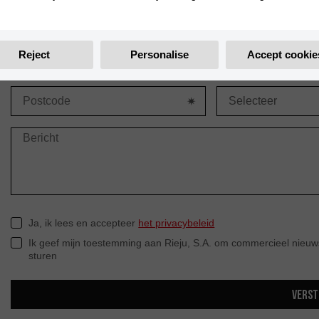
Reject
Personalise
Accept cookie
Ja, ik lees en accepteer
het privacybeleid
Ik geef mijn toestemming aan Rieju, S.A. om commercieel nieuw
sturen
VERS