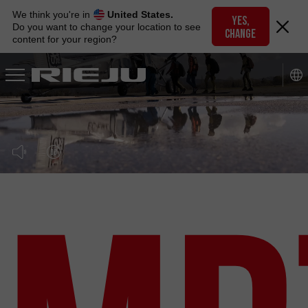
Skip
We think you're in
United States.
to
YES,
Do you want to change your location to see
CHANGE
navigation
content for your region?
Skip
to
content