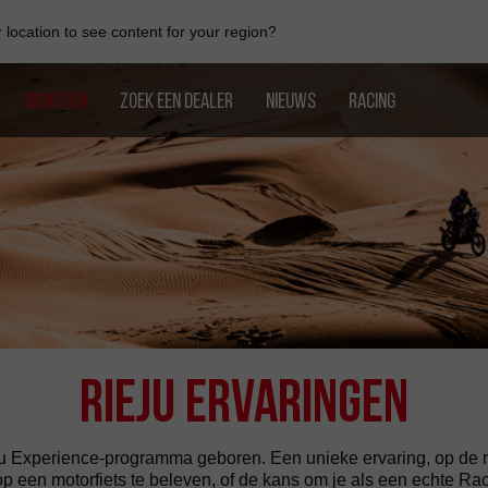
location to see content for your region?
DIENSTEN
ZOEK EEN DEALER
NIEUWS
RACING
Rieju Ervaringen
ju Experience-programma geboren. Een unieke ervaring, op de rug
een motorfiets te beleven, of de kans om je als een echte Raci