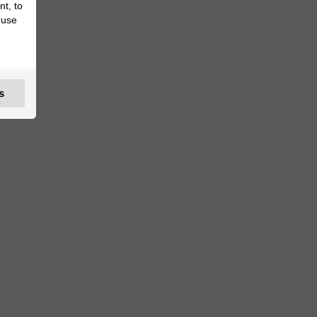
nt, to
 use
s