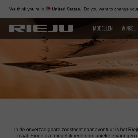
Skip
to
We think you're in
United States.
Do you want to change your 
navigation
Skip
to
MODELLEN
WINKEL
content
In de onverzadigbare zoektocht naar avontuur is het Rie
maat. Eindeloze mogelijkheden om unieke ervaringen op 