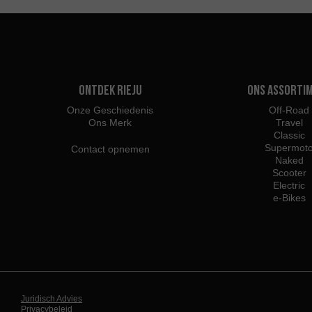
Ontdek Rieju
Ons assorti
Onze Geschiedenis
Off-Road
Ons Merk
Travel
Classic
Supermot
Contact opnemen
Naked
Scooter
Electric
e-Bikes
Juridisch Advies
Privacybeleid