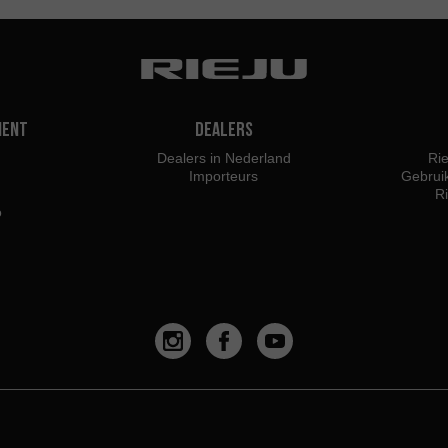
ment
Dealers
Dealers in Nederland
Rie
Importeurs
Gebrui
R
o