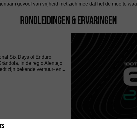
enaam gevoel van vrijheid met zich mee dat het de moeite waar
Rondleidingen & Ervaringen
ional Six Days of Enduro
Grândola, in de regio Alentejo
edt zijn bekende verhuur- en...
es