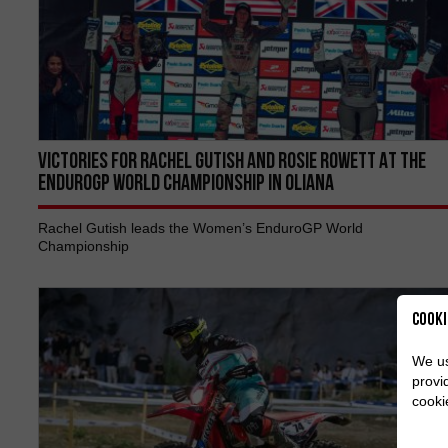
VICTORIES FOR Rachel Gutish AND Rosie Rowett AT THE
ENDUROGP WORLD CHAMPIONSHIP IN OLIANA
Rachel Gutish leads the Women’s EnduroGP World
Championship
Cooki
We us
provi
cooki