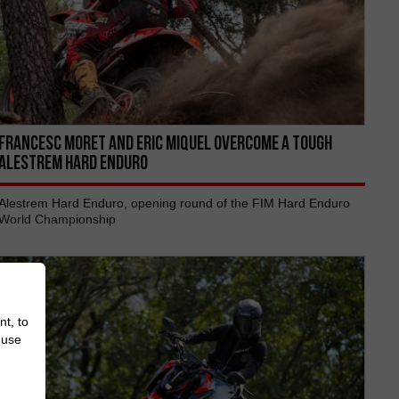
FRANCESC MORET AND ERIC MIQUEL OVERCOME A TOUGH
ALESTREM HARD ENDURO
Alestrem Hard Enduro, opening round of the FIM Hard Enduro
World Championship
nt, to
 use