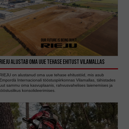
RIEJU alustab oma uue tehase ehitust Vilamallas
RIEJU on alustanud oma uue tehase ehitustöid, mis asub
Empordà Internacionali tööstuspiirkonnas Vilamallas, tähistades
uut sammu oma kasvuplaanis, rahvusvahelises laienemises ja
tööstuslikus konsolideerimises.