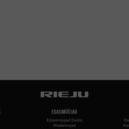
k
Edasimüüjad
Edasimüüjad Eestis
Ri
Maaletoojad
Ka