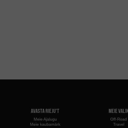
Avasta Rieju't
Meie vali
Meie Ajalugu
Off-Road
Meie kaubamärk
Travel