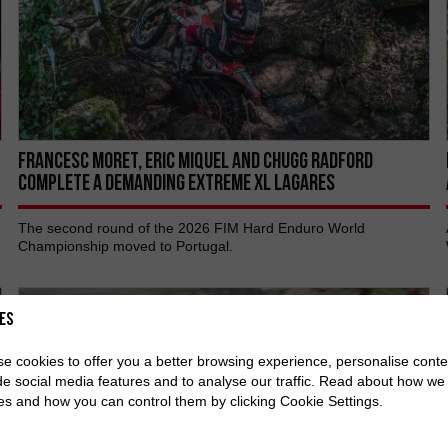
Francesc Moret, Eric Miquel AND Chugg Radford
COMPLETE A DEMANDING EXTREME XL LAGARES
The second round of the 2026 FIM Hard Enduro World
Championship moved to Portugal.
es
e cookies to offer you a better browsing experience, personalise conte
de social media features and to analyse our traffic. Read about how we
es and how you can control them by clicking Cookie Settings.