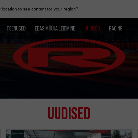
location to see content for your region?
TEENUSED
EDASIMÜÜJA LEIDMINE
UUDISED
RACING
Uudised