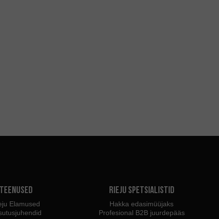
Teenused
Rieju spetsialistid
eju Elamused
Hakka edasimüüjaks
sutusjuhendid
Profesional B2B juurdepääs