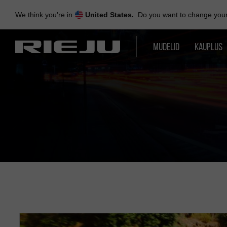
Skip
to
We think you're in
United States.
Do you want to change your 
navigation
Skip
to
MUDELID
KAUPLUS
content