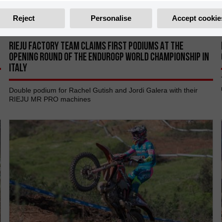
Reject
Personalise
Accept cookie
RIEJU FACTORY TEAM CLAIMS FIRST PODIUMS AT THE
OPENING ROUND OF THE ENDUROGP WORLD CHAMPIONSHIP IN
ITALY
Double podium for Rachel Gutish and Jordi Galera with their
RIEJU MR PRO machines