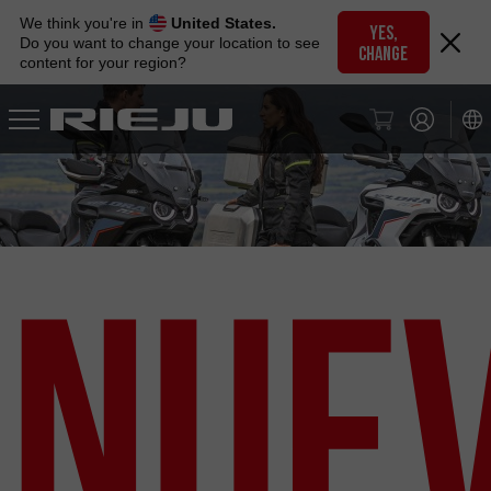
Skip
We think you're in
United States.
to
YES,
Do you want to change your location to see
CHANGE
navigation
content for your region?
Skip
to
content
Nue