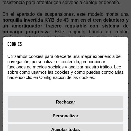
resistencia para afrontar con solvencia cualquier desafío.
En el apartado de suspensiones, este modelo monta una
horquilla invertida KYB de 43 mm en el tren delantero y
un amortiguador trasero regulable con sistema de
precarga progresiva.
Este conjunto brinda un confort
dinámico sobresaliente tanto en rutas de larga distancia
como en superficies irregulares. Además,
incorpora Llantas
Cookies
Radiadas de aluminio de 19” y 17”, equipadas con
neumáticos tubeless en medidas 110/80-R19 delante y
Utilizamos cookies para ofrecerte una mejor experiencia de
150/70-R17 detrás,
que garantizan un agarre superior y
navegación, personalizar el contenido, proporcionar
funciones de medios sociales y analizar nuestro tráfico. Lee
precisión en terrenos mixtos y exigentes.
sobre cómo usamos las cookies y cómo puedes controlarlas
haciendo clic en Configuración de las cookies.
Respecto al sistema de frenos, la nueva XPLORA 707
monta componentes de alto rendimiento firmados por
Brembo
, marca de referencia mundial y sinónimo de
precisión, fiabilidad y excelencia.
En la rueda delantera
Rechazar
equipa un doble disco de 320 mm con pinza de cuatro
pistones y anclaje radial, mientras que en la trasera
monta un disco de 260 mm con pinza monopistón,
Personalizar
proporcionando una frenada potente y segura en cualquier
circunstancia. A este sobresaliente equipamiento se suma un
Aceptar todas