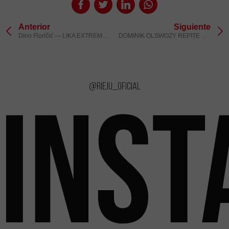
Anterior
Siguiente
Dino Floričić — LIKA EXTREME ENDURO 2025
DOMINIK OLSWOZY REPITE PODIO EN EL SÚPER TEST DEL ENDUROGP DE SUECIA
@rieju_oficial
INS