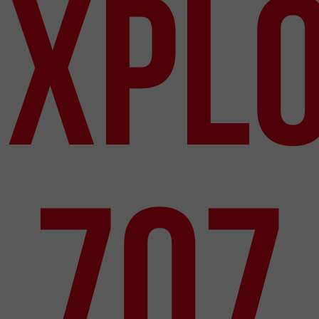
XPL
707