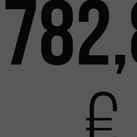
782,
€