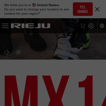
Skip
We think you're in
United States.
to
YES,
Do you want to change your location to see
CHANGE
navigation
content for your region?
Skip
to
content
MX1