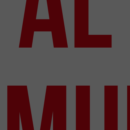
al
mu