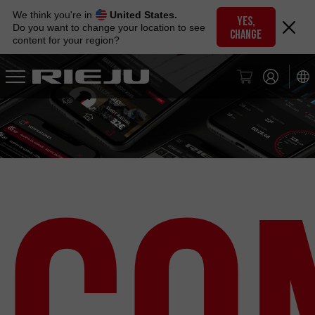
Skip
We think you're in
United States.
to
YES,
Do you want to change your location to see
CHANGE
navigation
content for your region?
Skip
to
content