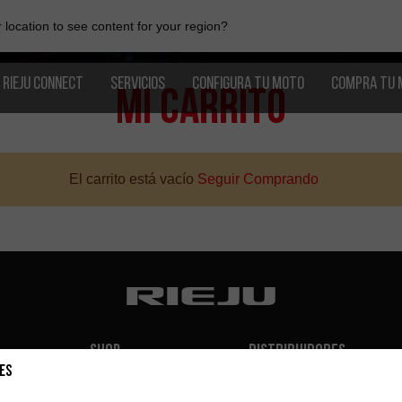
location to see content for your region?
RIEJU CONNECT
SERVICIOS
CONFIGURA TU MOTO
COMPRA TU 
Mi Carrito
El carrito está vacío
Seguir Comprando
Shop
Distribuidores
es
Accesorios
España
MR Power Parts
Importadores