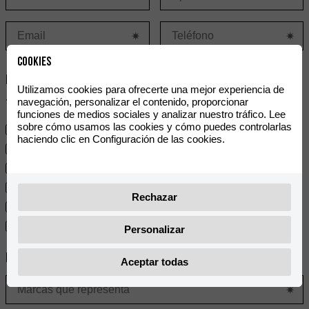
Cookies
Interés*
Utilizamos cookies para ofrecerte una mejor experiencia de
navegación, personalizar el contenido, proporcionar
Tipo de gama interesado en comercializar:
funciones de medios sociales y analizar nuestro tráfico. Lee
sobre cómo usamos las cookies y cómo puedes controlarlas
Gama Rieju 50-125 cc
haciendo clic en Configuración de las cookies.
Gama Rieju > 125 cc
Gama Hard Off-Road
Ray
Rechazar
Gama Electric
e-Bikes
Personalizar
Experiencia
Aceptar todas