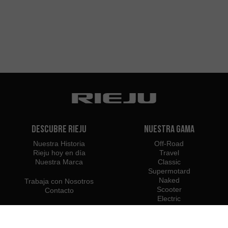
Descubre Rieju
Nuestra Gama
Nuestra Historia
Off-Road
Rieju hoy en día
Travel
Nuestra Marca
Classic
Supermotard
Naked
Trabaja con Nosotros
Scooter
Contacto
Electric
e-Bikes
Shop
Distribuidores