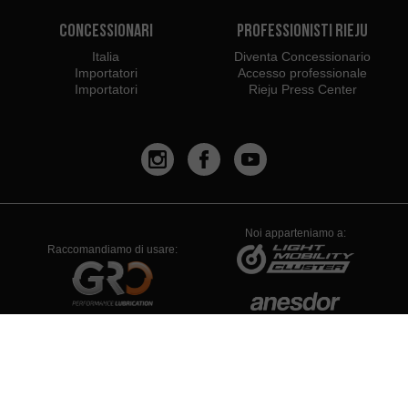
Concessionari
Professionisti Rieju
Italia
Diventa Concessionario
Importatori
Accesso professionale
Importatori
Rieju Press Center
Noi apparteniamo a:
Raccomandiamo di usare:
PYME INNOVADORA
Válido hasta el 19 de enero de 2026