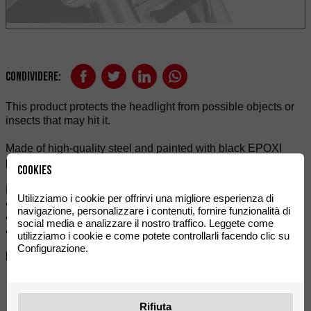
Condividere:
This product protects the headlight from possible objects or
insects that may hit it.
Made of high-quality steel and painted with black EPOXI
paint, to provide enhanced resistance and durability.
Cookies
Features:
Utilizziamo i cookie per offrirvi una migliore esperienza di
• Screws and mounting spacers included.
navigazione, personalizzare i contenuti, fornire funzionalità di
• Matte black colour.
social media e analizzare il nostro traffico. Leggete come
• Sold individually.
utilizziamo i cookie e come potete controllarli facendo clic su
Configurazione.
Riferimenti:
0/K00.220.8102
Rifiuta