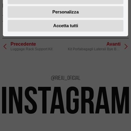
Modelos compatibles:
Personalizza
TANGO SCRAMBLER 125i E5 (2021- 2023)
TANGO SCRAMBLER 125i E4 (2019- 2020)
Accetta tutti
Precedente
Avanti
Luggage Rack Support Kit
Kit Portabagagli Laterali Bye Bike
@rieju_oficial
INSTAGRAM