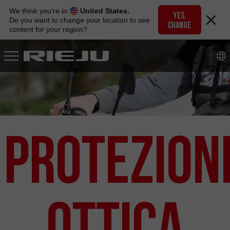
Skip
We think you're in
United States.
to
YES,
Do you want to change your location to see
CHANGE
navigation
content for your region?
Skip
to
content
Protezion
Ottica