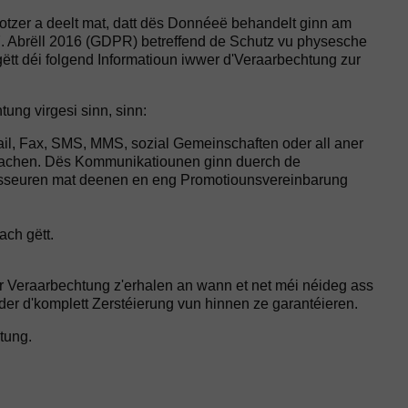
zer a deelt mat, datt dës Donnéeë behandelt ginn am
. Abrëll 2016 (GDPR) betreffend de Schutz vu physesche
tt déi folgend Informatioun iwwer d'Veraarbechtung zur
ng virgesi sinn, sinn:
il, Fax, SMS, MMS, sozial Gemeinschaften oder all aner
maachen. Dës Kommunikatiounen ginn duerch de
sseuren mat deenen en eng Promotiounsvereinbarung
ach gëtt.
er Veraarbechtung z'erhalen an wann et net méi néideg ass
r d'komplett Zerstéierung vun hinnen ze garantéieren.
tung.