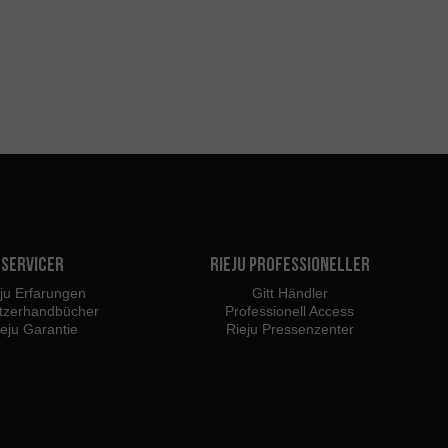
Servicer
Rieju Professioneller
ju Erfarungen
Gitt Händler
tzerhandbücher
Professionell Access
ieju Garantie
Rieju Pressenzenter