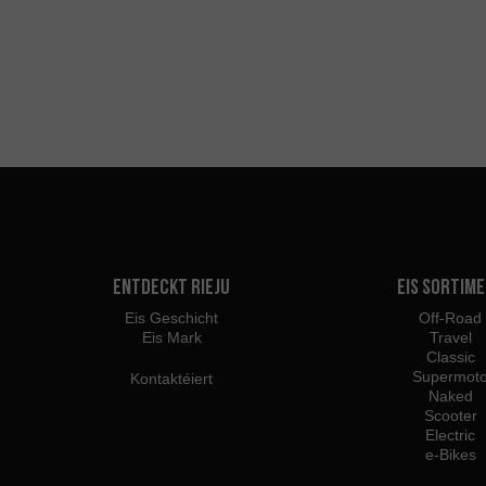
Entdeckt Rieju
Eis Sortim
Eis Geschicht
Off-Road
Eis Mark
Travel
Classic
Supermot
Kontaktéiert
Naked
Scooter
Electric
e-Bikes