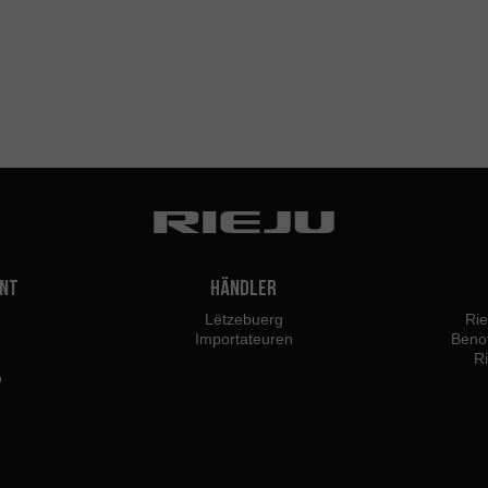
ent
Händler
Lëtzebuerg
Rie
Importateuren
Beno
R
o