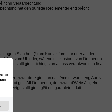
éint hir Veraarbechtung.
arbechtung net den gültege Reglementer entsprécht.
t engem Stärchen (*) am Kontaktformular oder an den
ehandelen, vum Ubidder, wärend d'Inklusioun vun Donnéeën
etgestallt ginn, richteg sinn an ass verantwortlech fir all
nt, to
 Parteien iwwerdroe ginn, an datt ëmmer wann eng Aart vu
 use
r gefrot gëtt. All Donnéeën, déi iwwer d'Websäit gefrot
 bereetgestallt ginn, gëtt net garantéiert datt
s