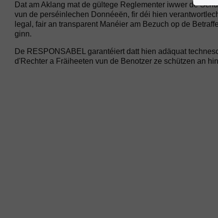
Dat am Aklang mat de gültege Reglementer iwwer de Sc
vun de perséinlechen Donnéeën, fir déi hien verantwortlech
legal, fair an transparent Manéier am Bezuch op de Betraff
ginn.
De RESPONSABEL garantéiert datt hien adäquat technesch 
d'Rechter a Fräiheeten vun de Benotzer ze schützen an hin