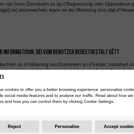
hen vun hiren Donnéeën an op d'Begrenzung oder Oppositioun g
it (agpd.es) anzereechen, wann se der Meenung sinn datt d'Vera
R INFORMATIOUN, DÉI VUM BENOTZER BEREETGESTALT GËTT
schten an d'Aféierung vun Donnéeën an d'Felder, markéiert ma
onzweideiteg, datt hir Donnéeën néideg sinn fir hir Ufro ze b
es
téiert datt déi perséinlech Donnéeën, déi dem RESPONSABEL bere
e cookies to offer you a better browsing experience, personalise conte
 Benotzer datt hir perséinlech Donnéeën an kee Fall un Drëtt
de social media features and to analyse our traffic. Read about how we
klech, informéiert an onzweideiteg Zoustëmmung vun de Benotze
es and how you can control them by clicking Cookie Settings.
l Servicerubidderung un de Benotzer. Am Fall wou net all Donnéeë
ett un hir Bedierfnesser ugepasst sinn.
Reject
Personalise
Accept cookie