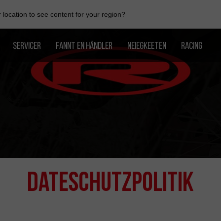
location to see content for your region?
SERVICER
FANNT EN HÄNDLER
NEIEGKEETEN
RACING
Dateschutzpolitik