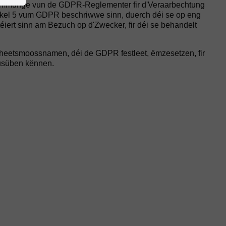
ëmmunge vun de GDPR-Reglementer fir d'Veraarbechtung
Artikel 5 vum GDPR beschriwwe sinn, duerch déi se op eng
éiert sinn am Bezuch op d'Zwecker, fir déi se behandelt
rheetsmoossnamen, déi de GDPR festleet, ëmzesetzen, fir
ausüben kënnen.