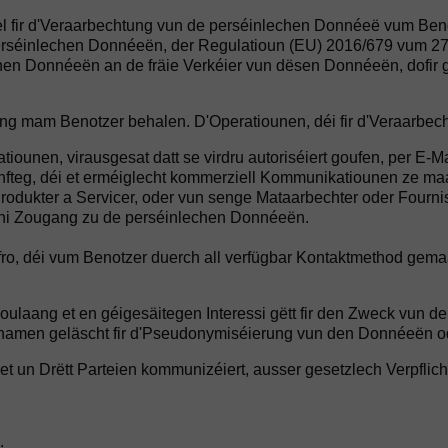
ir d'Veraarbechtung vun de perséinlechen Donnéeë vum Benot
rséinlechen Donnéeën, der Regulatioun (EU) 2016/679 vum 27
n Donnéeën an de fräie Verkéier vun dësen Donnéeën, dofir gë
g mam Benotzer behalen. D'Operatiounen, déi fir d'Veraarbechtu
nen, virausgesat datt se virdru autoriséiert goufen, per E-Ma
künfteg, déi et erméiglecht kommerziell Kommunikatiounen ze 
kter a Servicer, oder vun senge Mataarbechter oder Fourni
n ni Zougang zu de perséinlechen Donnéeën.
fro, déi vum Benotzer duerch all verfügbar Kontaktmethod gema
oulaang et en géigesäitegen Interessi gëtt fir den Zweck vun d
amen geläscht fir d'Pseudonymiséierung vun den Donnéeën ode
 un Drëtt Parteien kommunizéiert, ausser gesetzlech Verpflich
.