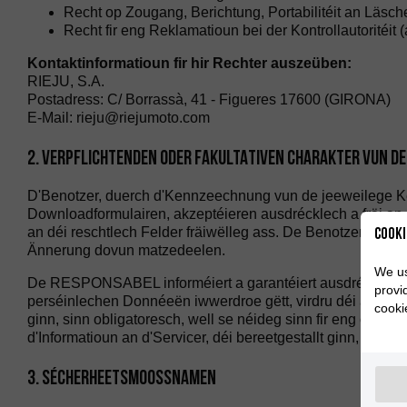
Recht op Zougang, Berichtung, Portabilitéit an Läsc
Recht fir eng Reklamatioun bei der Kontrollautorité
Kontaktinformatioun fir hir Rechter auszeüben:
RIEJU, S.A.
Postadress: C/ Borrassà, 41 - Figueres 17600 (GIRONA)
E-Mail: rieju@riejumoto.com
2. VERPFLICHTENDEN ODER FAKULTATIVEN CHARAKTER VUN DE
D'Benotzer, duerch d'Kennzeechnung vun de jeeweilege Kë
Downloadformulairen, akzeptéieren ausdrécklech a fräi an 
Cooki
an déi reschtlech Felder fräiwëlleg ass. De Benotzer garan
Ännerung dovun matzedeelen.
We us
De RESPONSABEL informéiert a garantéiert ausdrécklech de
provi
perséinlechen Donnéeën iwwerdroe gëtt, virdru déi ausdréc
cooki
ginn, sinn obligatoresch, well se néideg sinn fir eng optima
d'Informatioun an d'Servicer, déi bereetgestallt ginn, kompl
3. SÉCHERHEETSMOOSSNAMEN