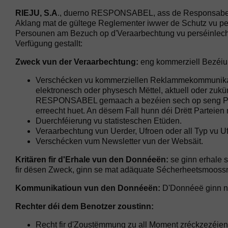
RIEJU, S.A
., duerno RESPONSABEL, ass de Responsabel f
Aklang mat de gültege Reglementer iwwer de Schutz vu pe
Persounen am Bezuch op d'Veraarbechtung vu perséinleche
Verfügung gestallt:
Zweck vun der Veraarbechtung:
eng kommerziell Bezéiun
Verschécken vu kommerziellen Reklammekommunikatiou
elektronesch oder physesch Mëttel, aktuell oder zu
RESPONSABEL gemaach a bezéien sech op seng Produ
erreecht huet. An dësem Fall hunn déi Drëtt Parteie
Duerchféierung vu statisteschen Etüden.
Veraarbechtung vun Uerder, Ufroen oder all Typ vu U
Verschécken vum Newsletter vun der Websäit.
Kritären fir d'Erhale vun den Donnéeën:
se ginn erhale s
fir dësen Zweck, ginn se mat adäquate Sécherheetsmoossn
Kommunikatioun vun den Donnéeën:
D'Donnéeë ginn net
Rechter déi dem Benotzer zoustinn:
Recht fir d'Zoustëmmung zu all Moment zréckzezéien