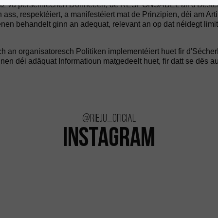
hutz vu perséinlechen Donnéeën, de RESPONSABEL all d'Best
 ass, respektéiert, a manifestéiert mat de Prinzipien, déi am 
enen behandelt ginn an adequat, relevant an op dat néidegt limit
an organisatoresch Politiken implementéiert huet fir d'Séche
nen déi adäquat Informatioun matgedeelt huet, fir datt se dës 
@rieju_oficial
INSTAGRAM