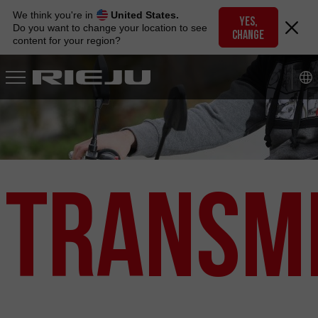
Skip
We think you're in
United States.
to
YES,
Do you want to change your location to see
CHANGE
navigation
content for your region?
Skip
to
content
Transmi