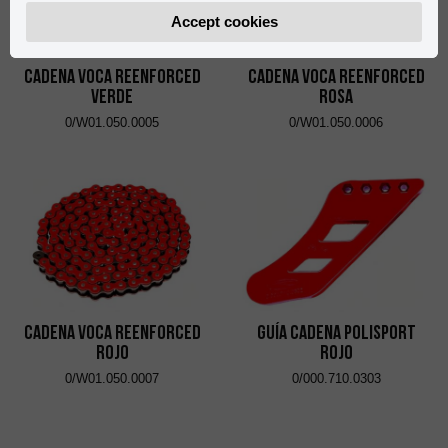
Accept cookies
Cadena VOCA Reenforced
Cadena VOCA Reenforced
Verde
Rosa
0/W01.050.0005
0/W01.050.0006
Cadena VOCA Reenforced
Guía Cadena Polisport
Rojo
Rojo
0/W01.050.0007
0/000.710.0303