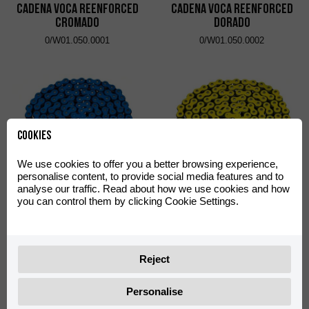
Cadena VOCA Reenforced
Cadena VOCA Reenforced
Cromado
Dorado
0/W01.050.0001
0/W01.050.0002
Cookies
We use cookies to offer you a better browsing experience,
personalise content, to provide social media features and to
Cadena VOCA Reenforced
Cadena VOCA Reenforced
analyse our traffic. Read about how we use cookies and how
Azul
Amarillo
you can control them by clicking Cookie Settings.
0/W01.050.0003
0/W01.050.0004
Reject
Personalise