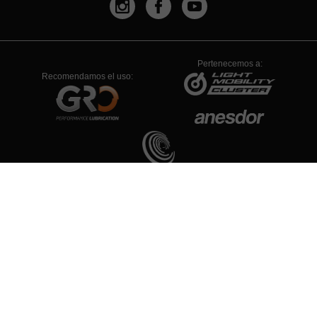
Pertenecemos a:
Recomendamos el uso:
PYME INNOVADORA
Válido hasta el 19 de enero de 2026
Aviso Legal
Política de Privacidad
Política de Cookies
Configuración de Cookies
© 1934-2026 - TODOS LOS DERECHOS RESERVADOS RIEJU S.A.
Imágenes/fotografías no contractuales debido a la política de constante
mejora de RIEJU S.A. las especificaciones y el equipamiento pueden