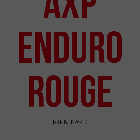
AXP
Enduro
Rouge
MR Power Parts