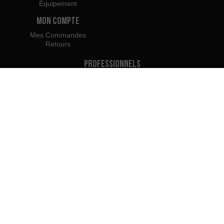
Équipement
Mon Compte
Mes Commandes
Retours
Professionnels
Devenir Concessionnaire
Accès Pro
Rieju Press Center
Nous appartenons à:
Nous vous recommandons
d'utiliser: